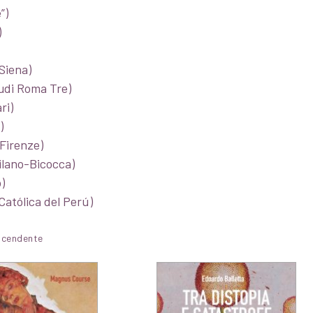
”)
)
 Siena)
tudi Roma Tre)
ri)
)
 Firenze)
Milano-Bicocca)
)
Católica del Perú
)