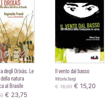
era:
è:
€24,00.
€22,80.
€20,00.
€19,
ia degli Orixás. Le
Il vento dal basso
 della natura
Vittorio Sergi
ica al Brasile
Il
Il
€
15,20
€
16,00
Il
Il
€
23,75
prezzo
prez
00
prezzo
prezzo
originale
attua