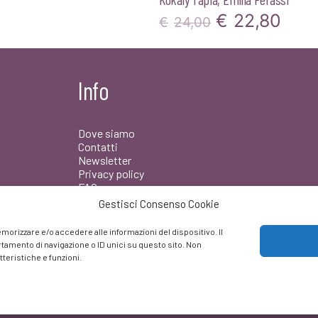
Il
Il
€
22,80
€
24,00
prezzo
pre
originale
attu
Info
era:
è:
€24,00.
€22,
Dove siamo
Contatti
Newsletter
Privacy policy
FAQ
Gestisci Consenso Cookie
Facebook
morizzare e/o accedere alle informazioni del dispositivo. Il
amento di navigazione o ID unici su questo sito. Non
teristiche e funzioni.