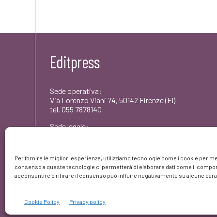
originale
attuale
era:
è:
€20,00.
€19,00.
Editpress
Sede operativa:
Via Lorenzo Viani 74, 50142 Firenze (FI)
tel. 055 7878140
Sede legale:
Via dei Rododendri 1, 50142 Firenze (FI)
PEC: umbertocoscarelli@pec.editpress.it
Per fornire le migliori esperienze, utilizziamo tecnologie come i cookie per me
Partita IVA: 06261420480
consenso a queste tecnologie ci permetterà di elaborare dati come il comport
© editpress 2023
acconsentire o ritirare il consenso può influire negativamente su alcune carat
Cookie Policy
Privacy policy