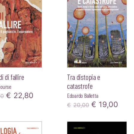
 di fallire
Tra distopia e
catastrofe
ourse
Il
Il
€
22,80
Edoardo Balletta
00
Il
Il
€
19,00
prezzo
prezzo
€
20,00
prezzo
pre
originale
attuale
originale
attu
era:
è: