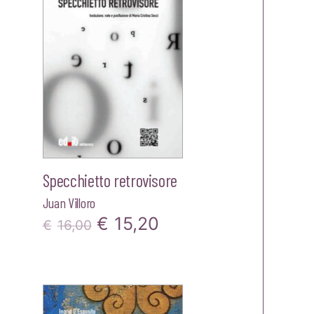
Specchietto retrovisore
Juan Villoro
Il
Il
€
15,20
€
16,00
prezzo
prezzo
zzo
originale
attuale
ale
era:
è: