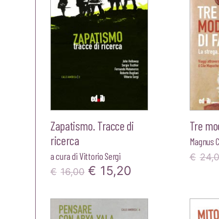
Zapatismo. Tracce di
Tre modi
ricerca
Magnus C
a cura di
Vittorio Sergi
€
24,
Il
Il
€
15,20
€
16,00
prezzo
prezzo
originale
attuale