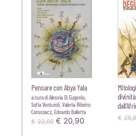
era:
è:
€16,00.
€15,20.
Pensare con Abya Yala
Mitolog
divinità
a cura di
Alessia Di Eugenio
,
Sofia Venturoli
,
Valeria Ribeiro
dall’Afr
Corossacz
,
Edoardo Balletta
€
25,
Il
Il
€
20,90
€
22,00
prezzo
prezzo