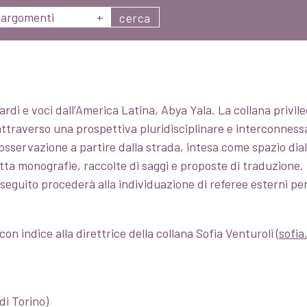
argomenti
+
cerca
i e voci dall’America Latina, Abya Yala. La collana privilegia
attraverso una prospettiva pluridisciplinare e interconnessa c
osservazione a partire dalla strada, intesa come spazio dial
cetta monografie, raccolte di saggi e proposte di traduzione
seguito procederà alla individuazione di referee esterni per
n indice alla direttrice della collana Sofia Venturoli (
sofia
di Torino)