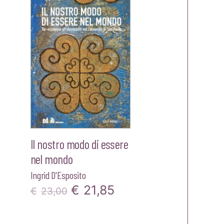
€16,00.
€15,20.
00.
Il nostro modo di essere
nel mondo
Ingrid D'Esposito
Il
Il
€
21,85
zo
€
23,00
prezzo
prezzo
le