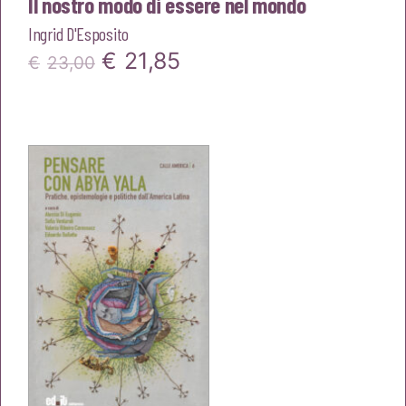
Il nostro modo di essere nel mondo
Ingrid D'Esposito
Il
Il
€
21,85
€
23,00
prezzo
prezzo
originale
attuale
era:
è:
€23,00.
€21,85.