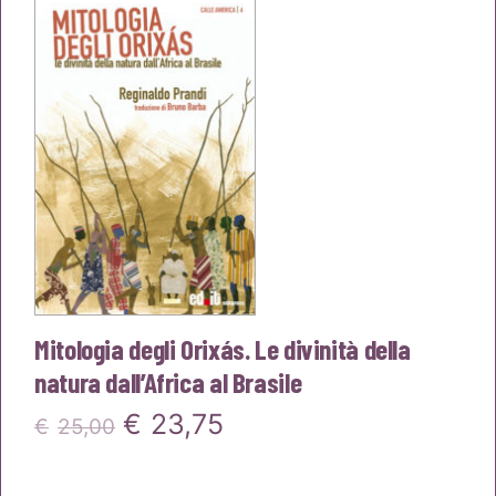
Mitologia degli Orixás. Le divinità della
natura dall’Africa al Brasile
Il
Il
€
23,75
€
25,00
prezzo
prezzo