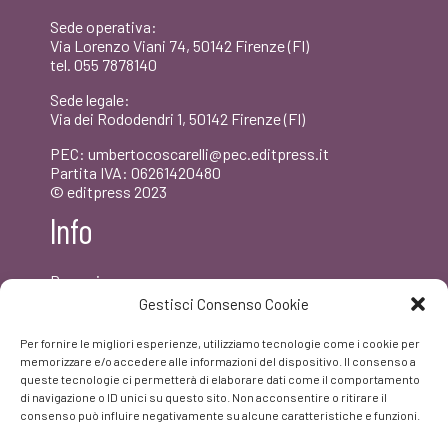
Sede operativa:
Via Lorenzo Viani 74, 50142 Firenze (FI)
tel. 055 7878140
Sede legale:
Via dei Rododendri 1, 50142 Firenze (FI)
PEC: umbertocoscarelli@pec.editpress.it
Partita IVA: 06261420480
© editpress 2023
Info
Dove siamo
Contatti
Gestisci Consenso Cookie
Newsletter
Privacy policy
Per fornire le migliori esperienze, utilizziamo tecnologie come i cookie per
FAQ
memorizzare e/o accedere alle informazioni del dispositivo. Il consenso a
queste tecnologie ci permetterà di elaborare dati come il comportamento
di navigazione o ID unici su questo sito. Non acconsentire o ritirare il
Facebook
consenso può influire negativamente su alcune caratteristiche e funzioni.