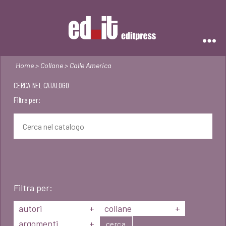
Editpress
Home
>
Collane
> Calle America
CERCA NEL CATALOGO
Filtra per:
Filtra per:
autori
+
collane
+
argomenti
+
cerca