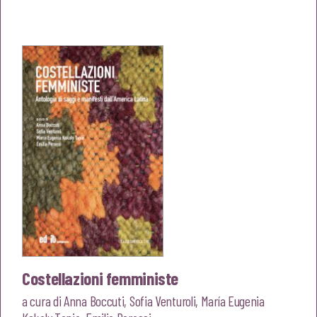
prezzo
prezzo
originale
attuale
era:
è:
€24,00.
€22,80.
Costellazioni femministe
a cura di
Anna Boccuti
,
Sofia Venturoli
,
María Eugenia