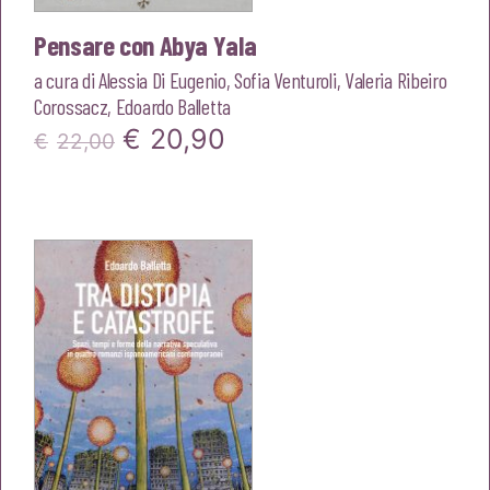
Pensare con Abya Yala
a cura di
Alessia Di Eugenio
,
Sofia Venturoli
,
Valeria Ribeiro
Corossacz
,
Edoardo Balletta
Il
Il
€
20,90
€
22,00
prezzo
prezzo
originale
attuale
era:
è:
€22,00.
€20,90.