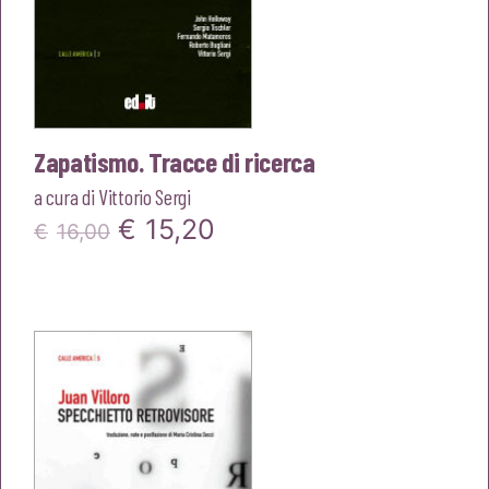
Zapatismo. Tracce di ricerca
a cura di
Vittorio Sergi
Il
Il
€
15,20
€
16,00
prezzo
prezzo
originale
attuale
era:
è:
€16,00.
€15,20.