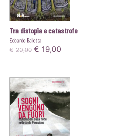
Tra distopia e catastrofe
Edoardo Balletta
Il
Il
€
19,00
€
20,00
prezzo
prezzo
originale
attuale
era:
è:
€20,00.
€19,00.