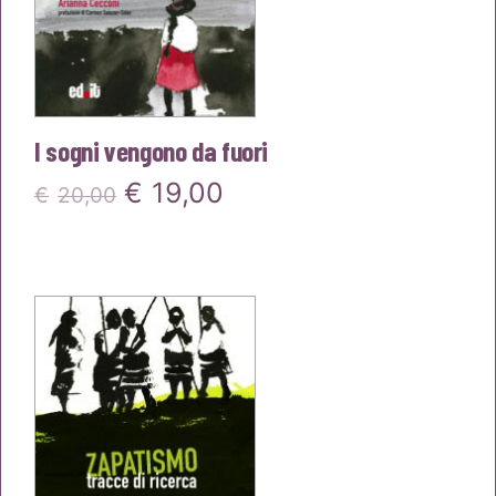
I sogni vengono da fuori
Il
Il
€
19,00
€
20,00
prezzo
prezzo
originale
attuale
era:
è:
€20,00.
€19,00.