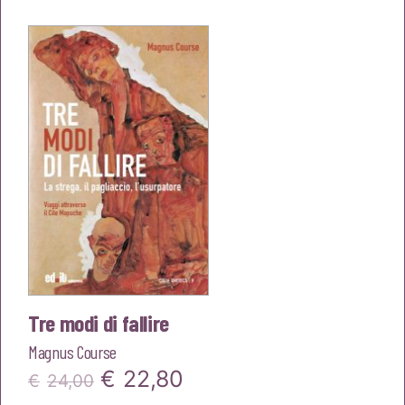
originale
attuale
era:
è:
€25,00.
€23,75.
Tre modi di fallire
Magnus Course
Il
Il
€
22,80
€
24,00