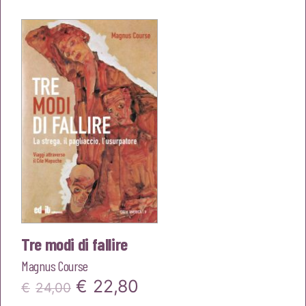
originale
attuale
era:
è:
€25,00.
€23,75.
Tre modi di fallire
Magnus Course
Il
Il
€
22,80
€
24,00