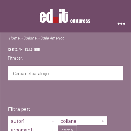
Editpress
Home
>
Collane
> Calle America
CERCA NEL CATALOGO
Filtra per:
Filtra per:
autori
+
collane
+
argomenti
+
cerca