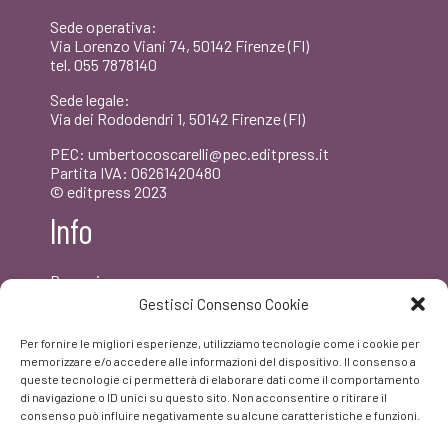
Sede operativa:
Via Lorenzo Viani 74, 50142 Firenze (FI)
tel. 055 7878140
Sede legale:
Via dei Rododendri 1, 50142 Firenze (FI)
PEC: umbertocoscarelli@pec.editpress.it
Partita IVA: 06261420480
© editpress 2023
Info
Dove siamo
Contatti
Gestisci Consenso Cookie
Newsletter
Privacy policy
Per fornire le migliori esperienze, utilizziamo tecnologie come i cookie per
FAQ
memorizzare e/o accedere alle informazioni del dispositivo. Il consenso a
queste tecnologie ci permetterà di elaborare dati come il comportamento
di navigazione o ID unici su questo sito. Non acconsentire o ritirare il
Facebook
consenso può influire negativamente su alcune caratteristiche e funzioni.