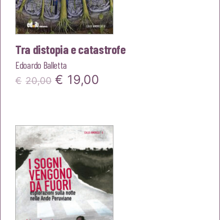
Tra distopia e catastrofe
Edoardo Balletta
Il
Il
€
19,00
€
20,00
prezzo
prezzo
originale
attuale
era:
è:
€20,00.
€19,00.