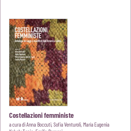
prezzo
prezzo
originale
attuale
era:
è:
€24,00.
€22,80.
Costellazioni femministe
a cura di
Anna Boccuti
,
Sofia Venturoli
,
María Eugenia