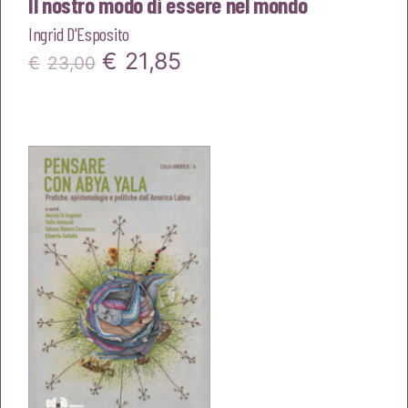
Il nostro modo di essere nel mondo
Ingrid D'Esposito
Il
Il
€
21,85
€
23,00
prezzo
prezzo
originale
attuale
era:
è:
€23,00.
€21,85.