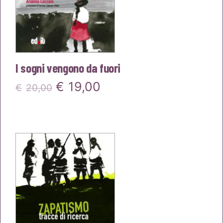
I sogni vengono da fuori
Il
Il
€
19,00
€
20,00
prezzo
prezzo
originale
attuale
era:
è:
€20,00.
€19,00.