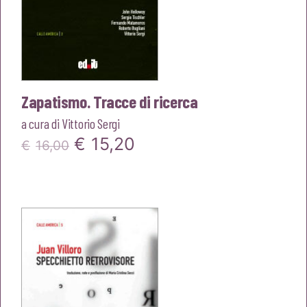
Zapatismo. Tracce di ricerca
a cura di
Vittorio Sergi
Il
Il
€
15,20
€
16,00
prezzo
prezzo
originale
attuale
era:
è:
€16,00.
€15,20.