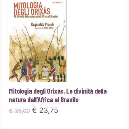
Mitologia degli Orixás. Le divinità della
natura dall’Africa al Brasile
Il
Il
€
23,75
€
25,00
prezzo
prezzo