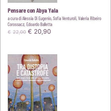
Pensare con Abya Yala
a cura di
Alessia Di Eugenio
,
Sofia Venturoli
,
Valeria Ribeiro
Corossacz
,
Edoardo Balletta
Il
Il
€
20,90
€
22,00
prezzo
prezzo
originale
attuale
era:
è:
€22,00.
€20,90.