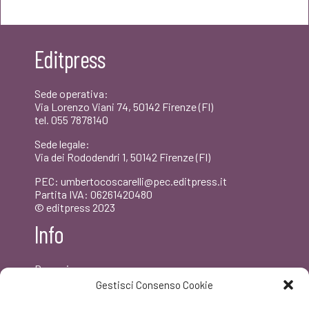
originale
attuale
era:
è:
Editpress
€15,00.
€14,25.
Sede operativa:
Via Lorenzo Viani 74, 50142 Firenze (FI)
tel. 055 7878140
Sede legale:
Via dei Rododendri 1, 50142 Firenze (FI)
PEC: umbertocoscarelli@pec.editpress.it
Partita IVA: 06261420480
© editpress 2023
Info
Dove siamo
Contatti
Gestisci Consenso Cookie
Newsletter
Privacy policy