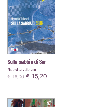
Sulla sabbia di Sur
Nicoletta Vallorani
Il
Il
€
15,20
€
16,00
prezzo
prezzo
originale
attuale
era:
è: