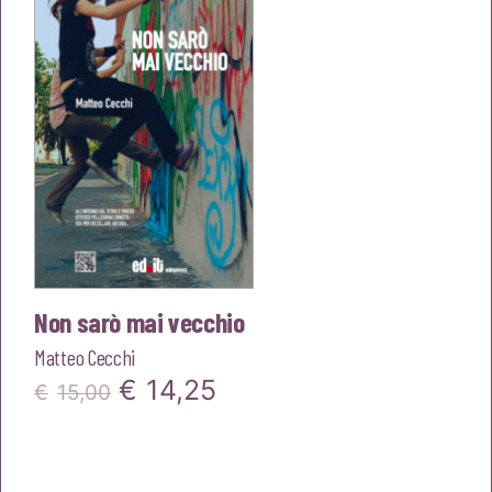
€16,00.
€15,20.
Non sarò mai vecchio
Matteo Cecchi
Il
Il
€
14,25
€
15,00
prezzo
prezzo
originale
attuale