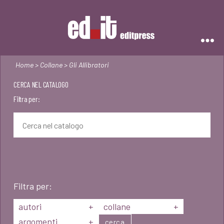
Editpress
Home
>
Collane
> Gli Allibratori
CERCA NEL CATALOGO
Filtra per:
Filtra per:
autori
+
collane
+
argomenti
+
cerca