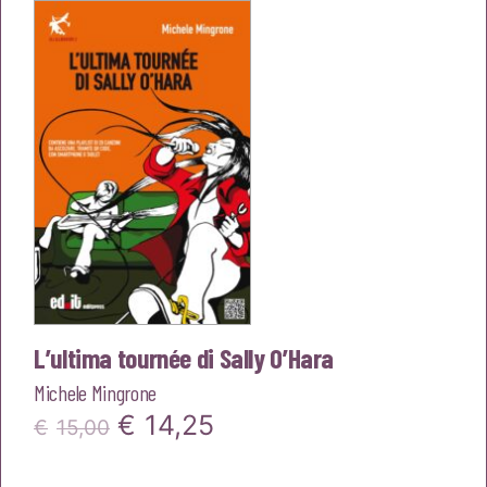
era:
è:
€15,00.
€14,25.
L’ultima tournée di Sally O’Hara
Michele Mingrone
Il
Il
€
14,25
€
15,00
prezzo
prezzo