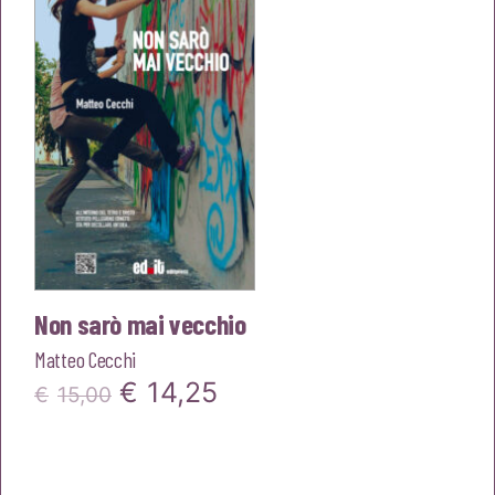
€16,00.
€15,20.
Non sarò mai vecchio
Matteo Cecchi
Il
Il
€
14,25
€
15,00
prezzo
prezzo
originale
attuale