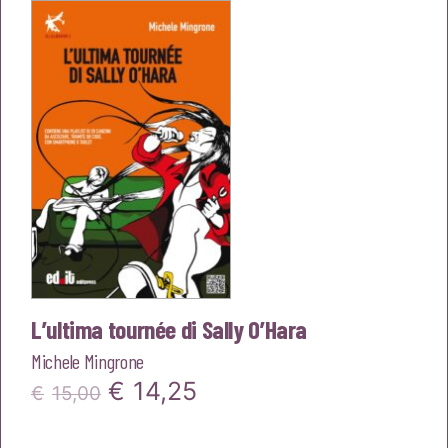
era:
è:
€15,00.
€14,25.
L’ultima tournée di Sally O’Hara
Michele Mingrone
Il
Il
€
14,25
€
15,00
prezzo
prezzo