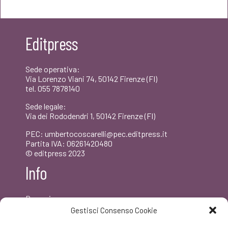
originale
attuale
era:
è:
Editpress
€15,00.
€14,25.
Sede operativa:
Via Lorenzo Viani 74, 50142 Firenze (FI)
tel. 055 7878140
Sede legale:
Via dei Rododendri 1, 50142 Firenze (FI)
PEC: umbertocoscarelli@pec.editpress.it
Partita IVA: 06261420480
© editpress 2023
Info
Dove siamo
Contatti
Gestisci Consenso Cookie
Newsletter
Privacy policy