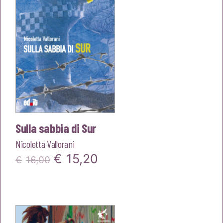
Sulla sabbia di Sur
Nicoletta Vallorani
Il
Il
€
15,20
€
16,00
prezzo
prezzo
originale
attuale
era:
è: