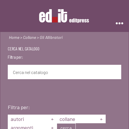
Editpress
Home
>
Collane
> Gli Allibratori
CERCA NEL CATALOGO
Filtra per:
Filtra per:
autori
+
collane
+
argomenti
+
cerca