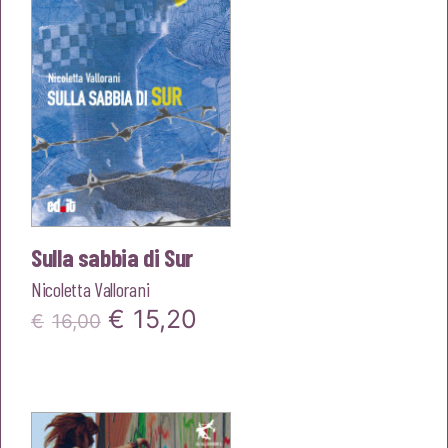
Sulla sabbia di Sur
Nicoletta Vallorani
Il
Il
€
15,20
€
16,00
prezzo
prezzo
originale
attuale
era:
è: