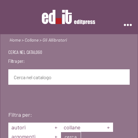
Editpress
Home
>
Collane
> Gli Allibratori
CERCA NEL CATALOGO
Filtra per:
Filtra per:
autori
+
collane
+
argomenti
+
cerca