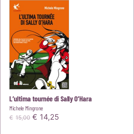
era:
è:
€15,00.
€14,25.
L’ultima tournée di Sally O’Hara
Michele Mingrone
Il
Il
€
14,25
€
15,00
prezzo
prezzo