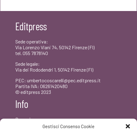
originale
attuale
era:
è:
Editpress
€15,00.
€14,25.
Sede operativa:
Via Lorenzo Viani 74, 50142 Firenze (FI)
tel. 055 7878140
Sede legale:
Via dei Rododendri 1, 50142 Firenze (FI)
PEC: umbertocoscarelli@pec.editpress.it
Partita IVA: 06261420480
© editpress 2023
Info
Dove siamo
Contatti
Gestisci Consenso Cookie
Newsletter
Privacy policy