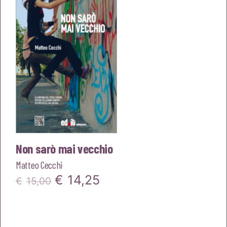
€16,00.
€15,20.
Non sarò mai vecchio
Matteo Cecchi
Il
Il
€
14,25
€
15,00
prezzo
prezzo
originale
attuale