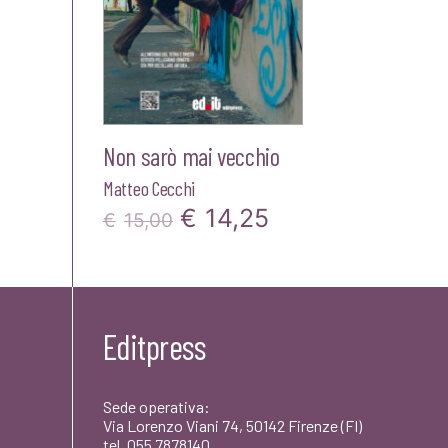
Non sarò mai vecchio
Matteo Cecchi
Il
Il
€
14,25
€
15,00
prezzo
prezzo
originale
attuale
era:
è:
Editpress
€15,00.
€14,25.
Sede operativa:
Via Lorenzo Viani 74, 50142 Firenze (FI)
tel. 055 7878140