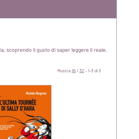
da, scoprendo il gusto di saper leggere il reale,
Mostra
16
/
32
– 1–3 di 3