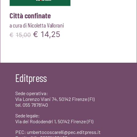
Città confinate
a cura di
Nicoletta Vallorani
Il
Il
€
14,25
€
15,00
prezzo
prezzo
originale
attuale
era:
è:
Editpress
€15,00.
€14,25.
Sede operativa:
Via Lorenzo Viani 74, 50142 Firenze (FI)
tel. 055 7878140
Sede legale:
Via dei Rododendri 1, 50142 Firenze (FI)
PEC: umbertocoscarelli@pec.editpress.it