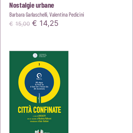
Nostalgie urbane
Barbara Garlaschelli
,
Valentina Pedicini
Il
Il
€
14,25
€
15,00
prezzo
prezzo
originale
attuale
era:
è:
€15,00.
€14,25.