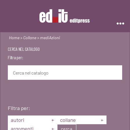
Editpress
Home
>
Collane
> mediAzioni
CERCA NEL CATALOGO
Filtra per:
Filtra per:
autori
+
collane
+
argomenti
+
cerca