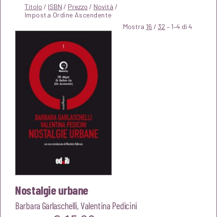
Titolo
/
ISBN
/
Prezzo
/
Novità
/
Mostra
16
/
32
– 1–4 di 4
Nostalgie urbane
Barbara Garlaschelli
,
Valentina Pedicini