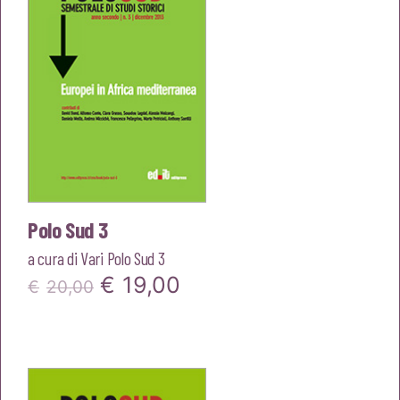
Polo Sud 3
a cura di
Vari Polo Sud 3
Il
Il
€
19,00
€
20,00
prezzo
prezzo
originale
attuale
era:
è: