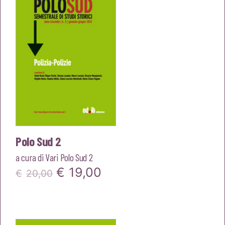
€20,00.
€19,00.
Polo Sud 2
a cura di
Vari Polo Sud 2
Il
Il
€
19,00
€
20,00
prezzo
prezzo
originale
attuale