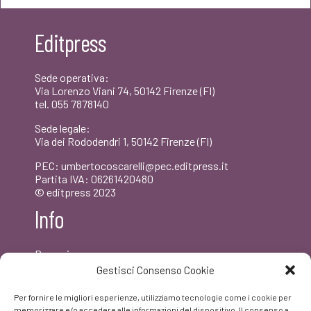
era:
è:
Editpress
€20,00.
€19,00.
Sede operativa:
Via Lorenzo Viani 74, 50142 Firenze (FI)
tel. 055 7878140
Sede legale:
Via dei Rododendri 1, 50142 Firenze (FI)
PEC: umbertocoscarelli@pec.editpress.it
Partita IVA: 06261420480
© editpress 2023
Info
Dove siamo
Contatti
Gestisci Consenso Cookie
Newsletter
Privacy policy
Per fornire le migliori esperienze, utilizziamo tecnologie come i cookie per
FAQ
memorizzare e/o accedere alle informazioni del dispositivo. Il consenso a