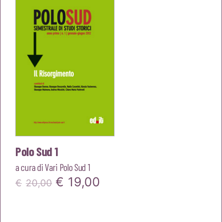
era:
è:
€20,00.
€19,00.
Polo Sud 1
a cura di
Vari Polo Sud 1
Il
Il
€
19,00
€
20,00
prezzo
prezzo
originale
attuale