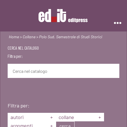
Editpress
Home
>
Collane
> Polo Sud. Semestrale di Studi Storici
CERCA NEL CATALOGO
Filtra per:
Filtra per:
autori
+
collane
+
argomenti
+
cerca