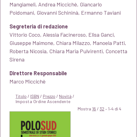
Mangiameli, Andrea Miccichè, Giancarlo
Poidomani, Giovanni Schininà, Ermanno Taviani
Segreteria di redazione
Vittorio Coco, Alessia Facineroso, Elisa Ganci,
Giuseppe Maimone, Chiara Milazzo, Manoela Patti,
Roberta Nicosia, Chiara Maria Pulvirenti, Concetta
Sirena
Direttore Responsabile
Marco Miccichè
Titolo
/
ISBN
/
Prezzo
/
Novità
/
Mostra
16
/
32
– 1–4 di 4