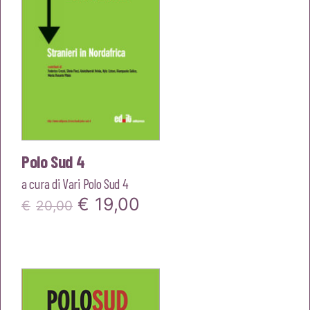
Polo Sud 4
a cura di
Vari Polo Sud 4
Il
Il
€
19,00
€
20,00
prezzo
prezzo
originale
attuale
era:
è:
€20,00.
€19,00.