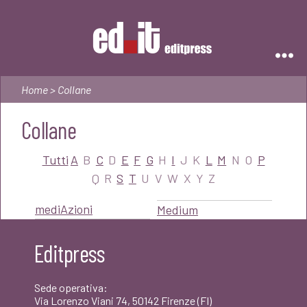
Editpress
Home
> Collane
Collane
Tutti
A
B
C
D
E
F
G
H
I
J
K
L
M
N
O
P
Q
R
S
T
U
V
W
X
Y
Z
mediAzioni
Medium
Editpress
Sede operativa:
Via Lorenzo Viani 74, 50142 Firenze (FI)