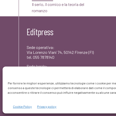
Il serio, il comico e la teoria del
romanzo
Editpress
Sede operativa:
Via Lorenzo Viani 74, 50142 Firenze (FI)
tel. 055 7878140
Sede legale:
Via dei Rododendri 1, 50142 Firenze (FI)
PEC: umbertocoscarelli@pec.editpress.it
Per fornire le migliori esperienze, utilizziamo tecnologie come i cookie per me
Partita IVA: 06261420480
consenso a queste tecnologie ci permetterà di elaborare dati come il comport
© editpress 2023
acconsentire o ritirare il consenso può influire negativamente su alcune carat
Cookie Policy
Privacy policy