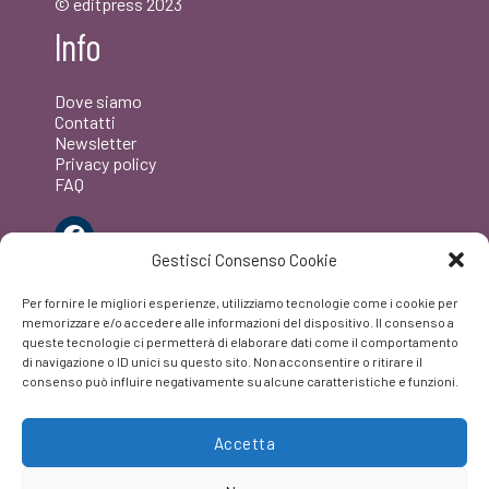
© editpress 2023
Info
Dove siamo
Contatti
Newsletter
Privacy policy
FAQ
Facebook
Gestisci Consenso Cookie
Per fornire le migliori esperienze, utilizziamo tecnologie come i cookie per
memorizzare e/o accedere alle informazioni del dispositivo. Il consenso a
queste tecnologie ci permetterà di elaborare dati come il comportamento
di navigazione o ID unici su questo sito. Non acconsentire o ritirare il
consenso può influire negativamente su alcune caratteristiche e funzioni.
Accetta