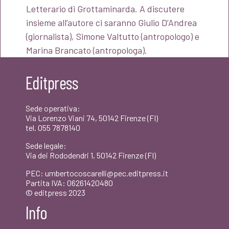
Letterario di Grottaminarda. A discutere
insieme all’autore ci saranno Giulio D’Andrea
(giornalista), Simone Valtutto (antropologo) e
Marina Brancato (antropologa).
Editpress
Sede operativa:
Via Lorenzo Viani 74, 50142 Firenze (FI)
tel. 055 7878140
Sede legale:
Via dei Rododendri 1, 50142 Firenze (FI)
PEC: umbertocoscarelli@pec.editpress.it
Partita IVA: 06261420480
© editpress 2023
Info