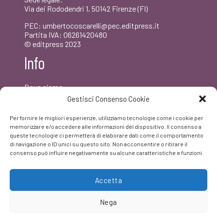
Via dei Rododendri 1, 50142 Firenze (FI)
PEC: umbertocoscarelli@pec.editpress.it
Partita IVA: 06261420480
© editpress 2023
Info
Dove siamo
Contatti
Gestisci Consenso Cookie
Newsletter
Privacy policy
Per fornire le migliori esperienze, utilizziamo tecnologie come i cookie per
FAQ
memorizzare e/o accedere alle informazioni del dispositivo. Il consenso a
queste tecnologie ci permetterà di elaborare dati come il comportamento
di navigazione o ID unici su questo sito. Non acconsentire o ritirare il
Facebook
consenso può influire negativamente su alcune caratteristiche e funzioni.
Accetta
Nega