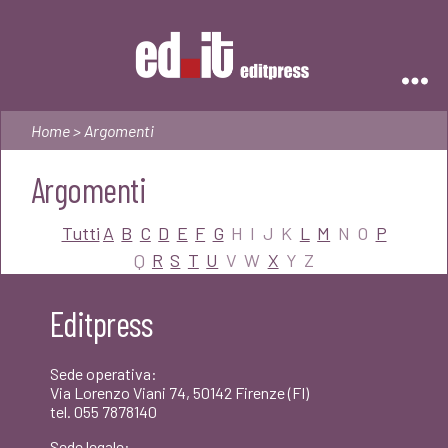
Editpress
Home
> Argomenti
Argomenti
Tutti
A
B
C
D
E
F
G
H
I
J
K
L
M
N
O
P
Q
R
S
T
U
V
W
X
Y
Z
Editpress
Sede operativa:
Via Lorenzo Viani 74, 50142 Firenze (FI)
tel. 055 7878140
Sede legale: