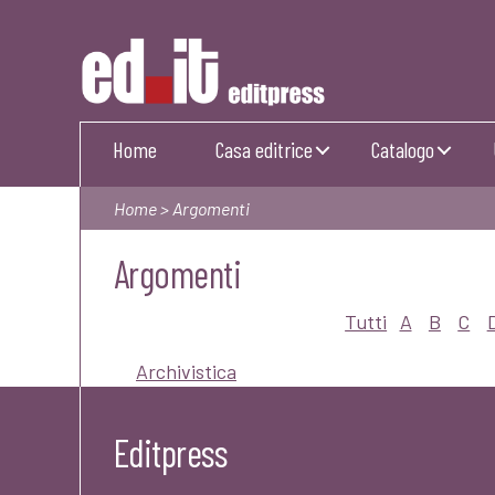
Editpress
Home
Casa editrice
Catalogo
Home
> Argomenti
Argomenti
Tutti
A
B
C
Archivistica
Editpress