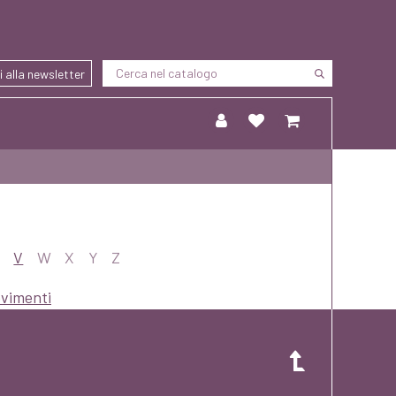
ti alla newsletter
V
W
X
Y
Z
vimenti