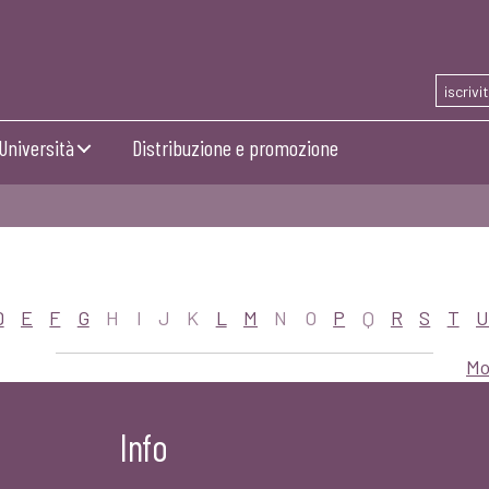
iscrivi
Università
Distribuzione e promozione
D
E
F
G
H
I
J
K
L
M
N
O
P
Q
R
S
T
U
Mo
Info