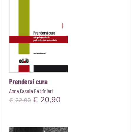
€20,00.
€19,00.
Prendersi cura
Anna Casella Paltrinieri
Il
Il
€
20,90
€
22,00
prezzo
prezzo
originale
attuale