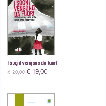
I sogni vengono da fuori
Il
Il
€
19,00
€
20,00
prezzo
prezzo
originale
attuale
era:
è: