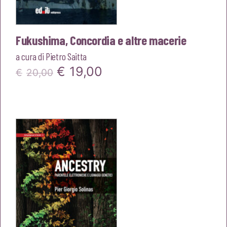
Fukushima, Concordia e altre macerie
a cura di
Pietro Saitta
Il
Il
€
19,00
€
20,00
prezzo
prezzo
originale
attuale
era:
è:
€20,00.
€19,00.