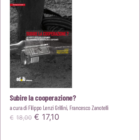
era:
è:
€22,00.
€20,90.
Subire la cooperazione?
a cura di
Filippo Lenzi Grillini
,
Francesco Zanotelli
Il
Il
€
17,10
€
18,00
prezzo
prezzo
originale
attuale