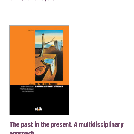
prezzo
prezzo
originale
attuale
era:
è:
€10,00.
€9,50.
The past in the present. A multidisciplinary
approach