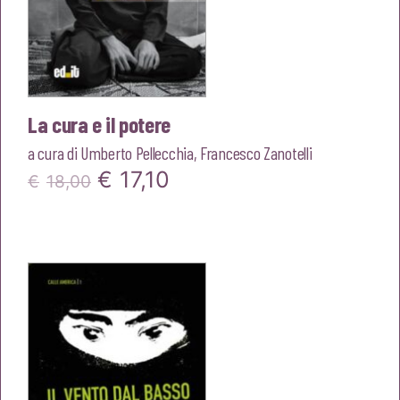
La cura e il potere
a cura di
Umberto Pellecchia
,
Francesco Zanotelli
Il
Il
€
17,10
€
18,00
prezzo
prezzo
originale
attuale
era:
è:
€18,00.
€17,10.