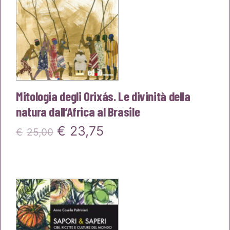
Mitologia degli Orixás. Le divinità della
natura dall’Africa al Brasile
Il
Il
€
23,75
€
25,00
prezzo
prezzo
originale
attuale
era:
è:
€25,00.
€23,75.