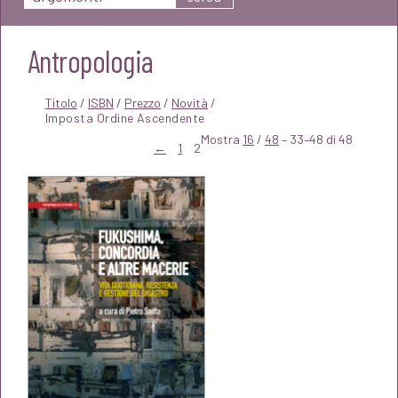
Antropologia
Titolo
/
ISBN
/
Prezzo
/
Novità
/
Mostra
16
/
48
– 33–48 di 48
←
1
2