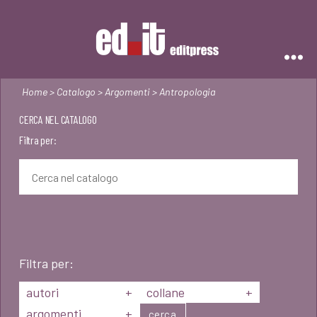
Editpress
Home
>
Catalogo
>
Argomenti
> Antropologia
CERCA NEL CATALOGO
Filtra per:
Filtra per:
autori
+
collane
+
argomenti
+
cerca