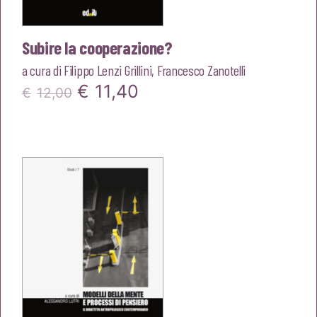
Subire la cooperazione?
a cura di
Filippo Lenzi Grillini
,
Francesco Zanotelli
Il
Il
€
11,40
€
12,00
prezzo
prezzo
originale
attuale
era:
è:
€12,00.
€11,40.