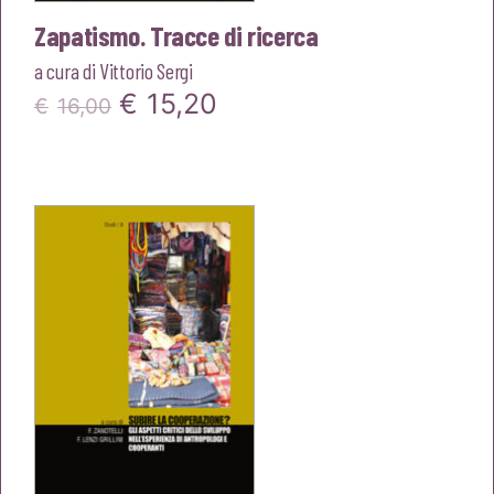
Zapatismo. Tracce di ricerca
a cura di
Vittorio Sergi
Il
Il
€
15,20
€
16,00
prezzo
prezzo
originale
attuale
era:
è:
€16,00.
€15,20.