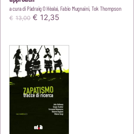
a cura di
Pàdraig O Hèalaì
,
Fabio Mugnaini
,
Tok Thompson
Il
Il
€
12,35
€
13,00
prezzo
prezzo
originale
attuale
era:
è:
€13,00.
€12,35.