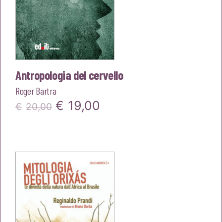
Antropologia del cervello
Roger Bartra
Il
Il
€
19,00
€
20,00
prezzo
prezzo
originale
attuale
era:
è:
€20,00.
€19,00.