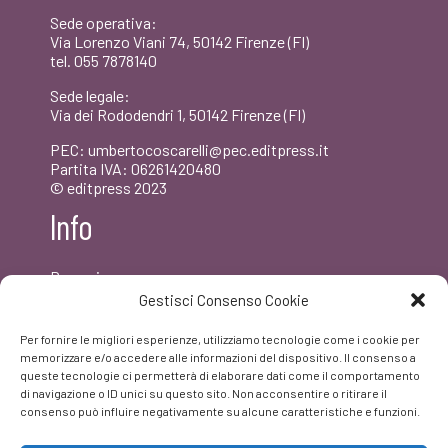
Sede operativa:
Via Lorenzo Viani 74, 50142 Firenze (FI)
tel. 055 7878140
Sede legale:
Via dei Rododendri 1, 50142 Firenze (FI)
PEC: umbertocoscarelli@pec.editpress.it
Partita IVA: 06261420480
© editpress 2023
Info
Dove siamo
Contatti
Gestisci Consenso Cookie
Newsletter
Privacy policy
Per fornire le migliori esperienze, utilizziamo tecnologie come i cookie per
FAQ
memorizzare e/o accedere alle informazioni del dispositivo. Il consenso a
queste tecnologie ci permetterà di elaborare dati come il comportamento
di navigazione o ID unici su questo sito. Non acconsentire o ritirare il
Facebook
consenso può influire negativamente su alcune caratteristiche e funzioni.