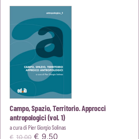
era:
è:
€18,00.
€17,10.
Campo, Spazio, Territorio. Approcci
antropologici (vol. 1)
a cura di
Pier Giorgio Solinas
Il
Il
€
9,50
€
10,00