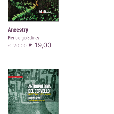
Ancestry
Pier Giorgio Solinas
Il
Il
€
19,00
€
20,00
prezzo
prezzo
originale
attuale
era:
è:
€20,00.
€19,00.