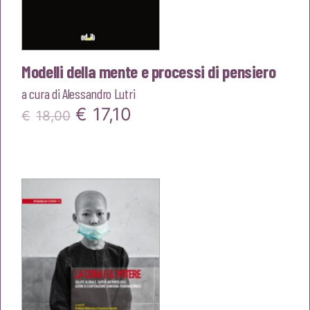
Modelli della mente e processi di pensiero
a cura di
Alessandro Lutri
Il
Il
€
17,10
€
18,00
prezzo
prezzo
originale
attuale
era:
è:
€18,00.
€17,10.