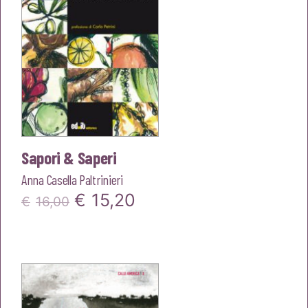
Sapori & Saperi
Anna Casella Paltrinieri
Il
Il
€
15,20
€
16,00
prezzo
prezzo
originale
attuale
era:
è:
€16,00.
€15,20.