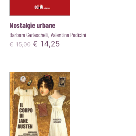
Nostalgie urbane
Barbara Garlaschelli
,
Valentina Pedicini
Il
Il
€
14,25
€
15,00
prezzo
prezzo
originale
attuale
era:
è:
€15,00.
€14,25.