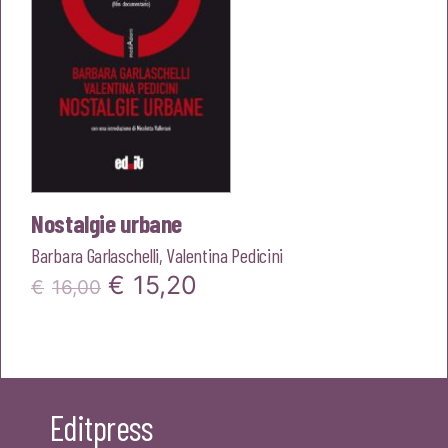
Nostalgie urbane
Barbara Garlaschelli
,
Valentina Pedicini
Il
Il
€
15,20
€
16,00
prezzo
prezzo
originale
attuale
era:
è:
Editpress
€16,00.
€15,20.