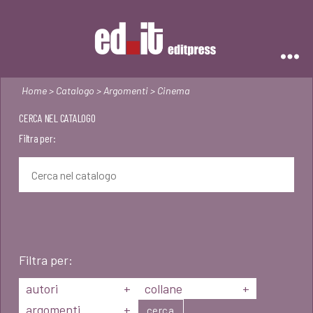
Editpress
Home
>
Catalogo
>
Argomenti
> Cinema
CERCA NEL CATALOGO
Filtra per:
Filtra per:
autori
+
collane
+
argomenti
+
cerca