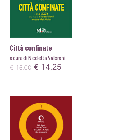
Città confinate
a cura di
Nicoletta Vallorani
Il
Il
€
14,25
€
15,00
prezzo
prezzo
originale
attuale
era:
è:
€15,00.
€14,25.