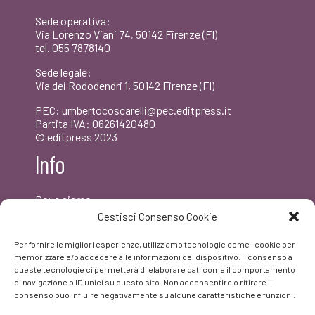
Sede operativa:
Via Lorenzo Viani 74, 50142 Firenze (FI)
tel. 055 7878140
Sede legale:
Via dei Rododendri 1, 50142 Firenze (FI)
PEC: umbertocoscarelli@pec.editpress.it
Partita IVA: 06261420480
© editpress 2023
Info
Dove siamo
Contatti
Gestisci Consenso Cookie
Newsletter
Privacy policy
Per fornire le migliori esperienze, utilizziamo tecnologie come i cookie per
FAQ
memorizzare e/o accedere alle informazioni del dispositivo. Il consenso a
queste tecnologie ci permetterà di elaborare dati come il comportamento
di navigazione o ID unici su questo sito. Non acconsentire o ritirare il
Facebook
consenso può influire negativamente su alcune caratteristiche e funzioni.