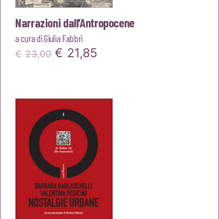
Narrazioni dall’Antropocene
a cura di
Giulia Fabbri
Il
Il
€
21,85
€
23,00
prezzo
prezzo
originale
attuale
era:
è:
€23,00.
€21,85.