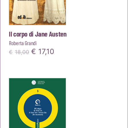
Il corpo di Jane Austen
Roberta Grandi
Il
Il
€
17,10
€
18,00
prezzo
prezzo
originale
attuale
era:
è:
€18,00.
€17,10.