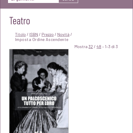
Teatro
Titolo
/
ISBN
/
Prezzo
/
Novità
/
Mostra
32
/
48
– 1–3 di 3