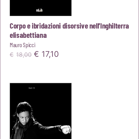
Corpo e ibridazioni disorsive nell’Inghilterra
elisabettiana
Mauro Spicci
Il
Il
€
17,10
€
18,00
prezzo
prezzo
originale
attuale
era:
è:
€18,00.
€17,10.