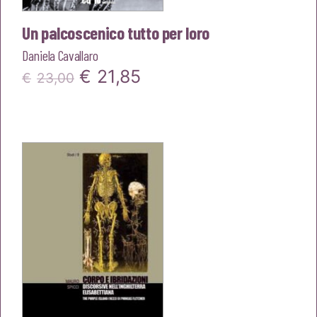
Un palcoscenico tutto per loro
Daniela Cavallaro
Il
Il
€
21,85
€
23,00
prezzo
prezzo
originale
attuale
era:
è:
€23,00.
€21,85.