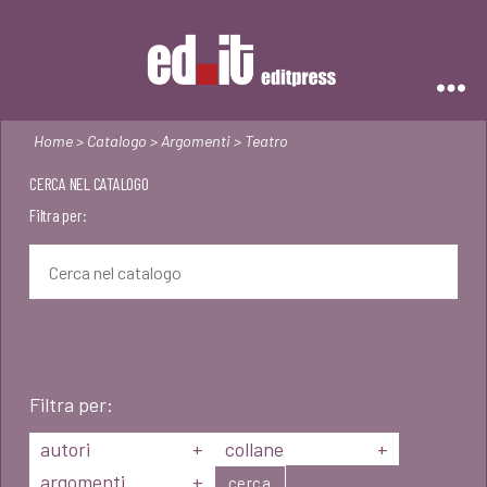
Editpress
Home
>
Catalogo
>
Argomenti
> Teatro
CERCA NEL CATALOGO
Filtra per:
Filtra per:
autori
+
collane
+
argomenti
+
cerca