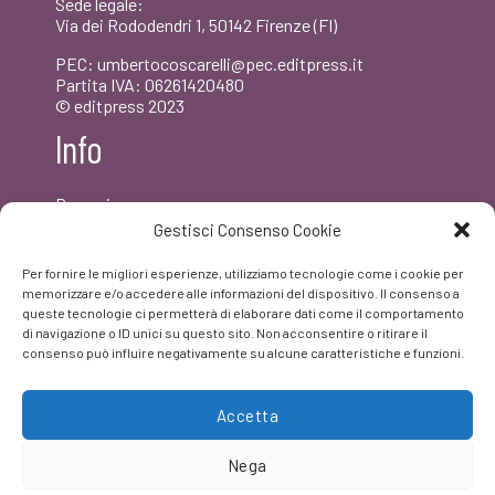
Sede legale:
Via dei Rododendri 1, 50142 Firenze (FI)
PEC: umbertocoscarelli@pec.editpress.it
Partita IVA: 06261420480
© editpress 2023
Info
Dove siamo
Contatti
Gestisci Consenso Cookie
Newsletter
Privacy policy
Per fornire le migliori esperienze, utilizziamo tecnologie come i cookie per
FAQ
memorizzare e/o accedere alle informazioni del dispositivo. Il consenso a
queste tecnologie ci permetterà di elaborare dati come il comportamento
di navigazione o ID unici su questo sito. Non acconsentire o ritirare il
Facebook
consenso può influire negativamente su alcune caratteristiche e funzioni.
Accetta
Nega