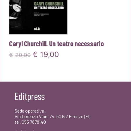
Caryl Churchill. Un teatro necessario
Il
Il
€
19,00
€
20,00
prezzo
prezzo
originale
attuale
era:
è:
Editpress
€20,00.
€19,00.
Sede operativa:
Via Lorenzo Viani 74, 50142 Firenze (FI)
tel. 055 7878140