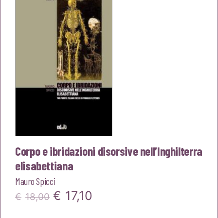
Corpo e ibridazioni disorsive nell’Inghilterra
elisabettiana
Mauro Spicci
Il
Il
€
17,10
€
18,00
prezzo
prezzo