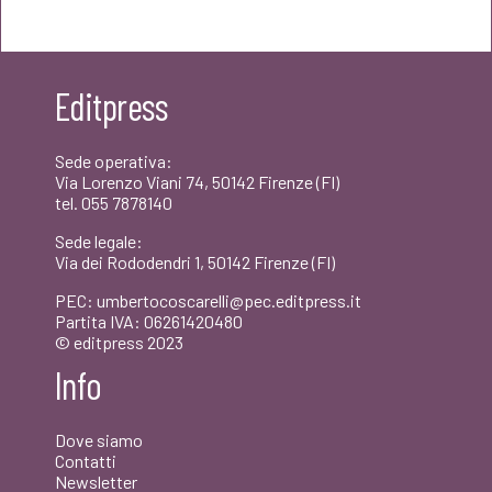
originale
attuale
era:
è:
Editpress
€18,00.
€17,10.
Sede operativa:
Via Lorenzo Viani 74, 50142 Firenze (FI)
tel. 055 7878140
Sede legale:
Via dei Rododendri 1, 50142 Firenze (FI)
PEC: umbertocoscarelli@pec.editpress.it
Partita IVA: 06261420480
© editpress 2023
Info
Dove siamo
Contatti
Newsletter