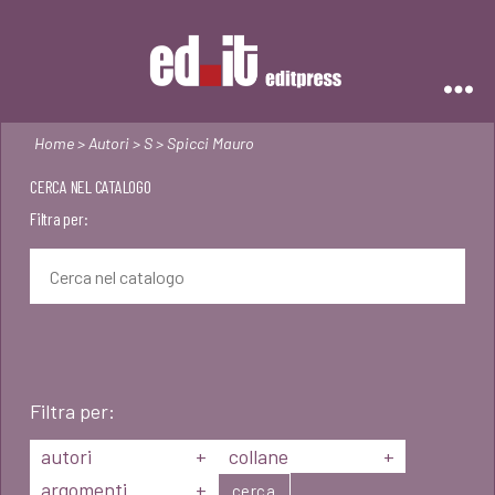
Editpress
Home
>
Autori
>
S
> Spicci Mauro
CERCA NEL CATALOGO
Filtra per:
Filtra per:
autori
+
collane
+
argomenti
+
cerca