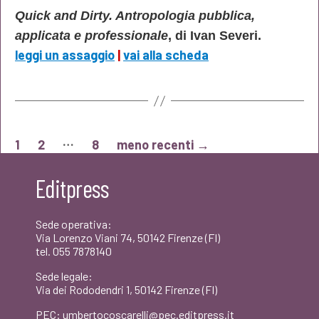
Quick and Dirty. Antropologia pubblica,
applicata e professionale
, di Ivan Severi.
leggi un assaggio
|
vai alla scheda
Navigazione
…
1
2
8
meno recenti
→
articoli
Editpress
Sede operativa:
Via Lorenzo Viani 74, 50142 Firenze (FI)
tel. 055 7878140
Sede legale:
Via dei Rododendri 1, 50142 Firenze (FI)
PEC: umbertocoscarelli@pec.editpress.it