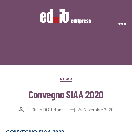
Editpress
Autore:
Giulia Di Stefano
Categorie
NEWS
Convegno SIAA 2020
Di
Giulia Di Stefano
24 Novembre 2020
Autore
Data
articolo
dell'articolo
CONVEGNO SIAA 2020