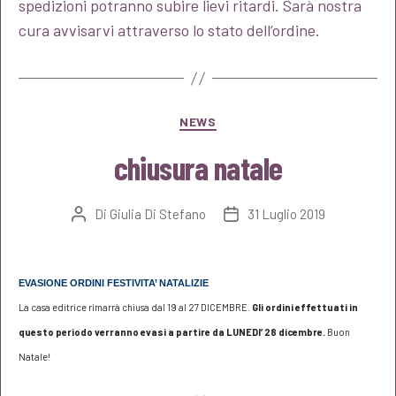
spedizioni potranno subire lievi ritardi. Sarà nostra
cura avvisarvi attraverso lo stato dell’ordine.
Categorie
NEWS
chiusura natale
Di
Giulia Di Stefano
31 Luglio 2019
Autore
Data
articolo
dell'articolo
EVASIONE ORDINI FESTIVITA’ NATALIZIE
La casa editrice rimarrà chiusa dal 19 al 27 DICEMBRE.
Gli ordini effettuati in
questo periodo verranno evasi a partire da LUNEDI’ 28 dicembre.
Buon
Natale!