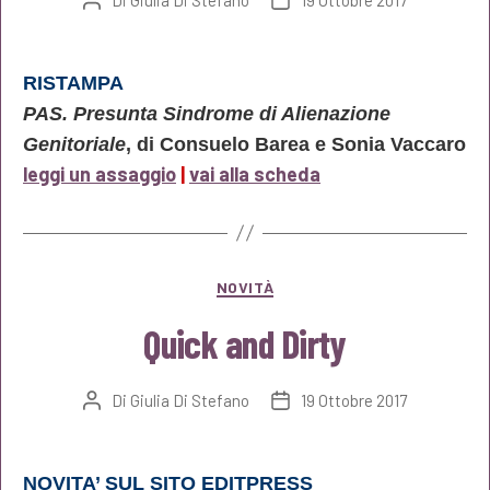
Autore
Data
articolo
dell'articolo
RISTAMPA
PAS. Presunta Sindrome di Alienazione
Genitoriale
, di Consuelo Barea e Sonia Vaccaro
leggi un assaggio
|
vai alla scheda
Categorie
NOVITÀ
Quick and Dirty
Di
Giulia Di Stefano
19 Ottobre 2017
Autore
Data
articolo
dell'articolo
NOVITA’ SUL SITO EDITPRESS