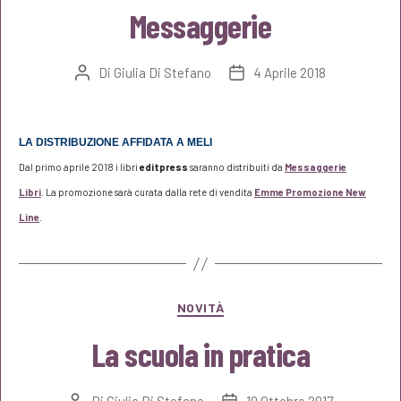
Messaggerie
Di
Giulia Di Stefano
4 Aprile 2018
Autore
Data
articolo
dell'articolo
LA DISTRIBUZIONE AFFIDATA A MELI
Dal primo aprile 2018 i libri
editpress
saranno distribuiti da
Messaggerie
Libri
.
La promozione sarà curata dalla rete di vendita
Emme Promozione New
Line
.
Categorie
NOVITÀ
La scuola in pratica
Di
Giulia Di Stefano
19 Ottobre 2017