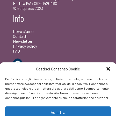
Partita IVA: 06261420480
© editpress 2023
Info
Dove siamo
Contatti
Newsletter
Privacy policy
FAQ
Facebook
Gestisci Consenso Cookie
Per fornire le migliori esperienze, utilizziamo tecnologie come i cookie per
memorizzare e/o accedere alle informazioni del dispositivo. Il consenso a
queste tecnologie ci permetterà di elaborare dati come il comportamento
di navigazione o ID unici su questo sito. Non acconsentire o ritirare il
consenso può influire negativamente su alcune caratteristiche e funzioni.
Accetta