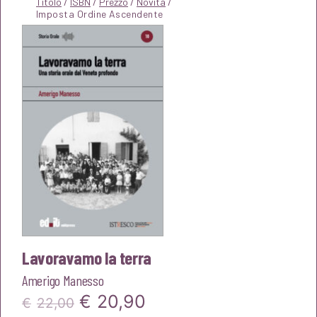
Titolo
/
ISBN
/
Prezzo
/
Novità
/
Lavoravamo la terra
Amerigo Manesso
Il
Il
€
20,90
€
22,00