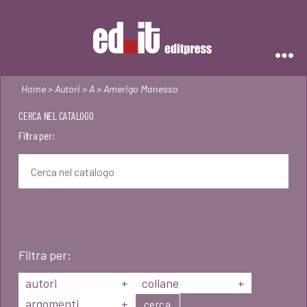
Editpress
Home
>
Autori
>
A
> Amerigo Manesso
CERCA NEL CATALOGO
Filtra per:
Filtra per:
autori
+
collane
+
argomenti
+
cerca