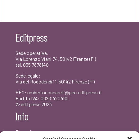
prezzo
prezzo
originale
attuale
era:
è:
Editpress
€22,00.
€20,90.
Sede operativa:
Via Lorenzo Viani 74, 50142 Firenze (FI)
tel. 055 7878140
Sede legale:
Via dei Rododendri 1, 50142 Firenze (FI)
PEC: umbertocoscarelli@pec.editpress.it
Partita IVA: 06261420480
© editpress 2023
Info
Dove siamo
Contatti