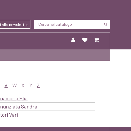
ti alla newsletter
V
W
X
Y
Z
namaria Elia
nunziata Sandra
tori Vari