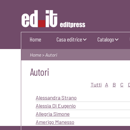
Editpress
Home
Casa editrice
Catalogo
Home
> Autori
Autori
Tutti
A
B
C
Alessandra Strano
Alessia Di Eugenio
Allegria Simone
Amerigo Manesso