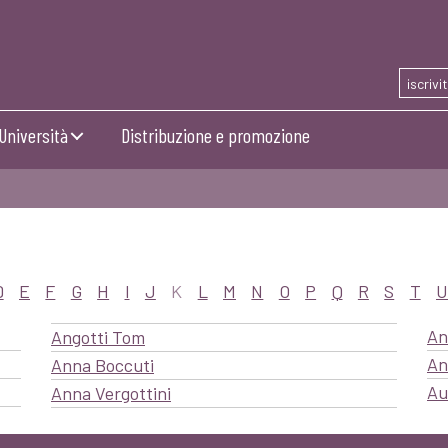
iscrivi
Università
Distribuzione e promozione
D
E
F
G
H
I
J
K
L
M
N
O
P
Q
R
S
T
U
An
Angotti Tom
An
Anna Boccuti
Au
Anna Vergottini