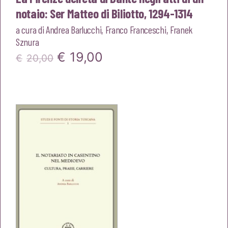
notaio: Ser Matteo di Biliotto, 1294-1314
a cura di
Andrea Barlucchi
,
Franco Franceschi
,
Franek
Sznura
Il
Il
€
19,00
€
20,00
prezzo
prezzo
originale
attuale
era:
è:
€20,00.
€19,00.