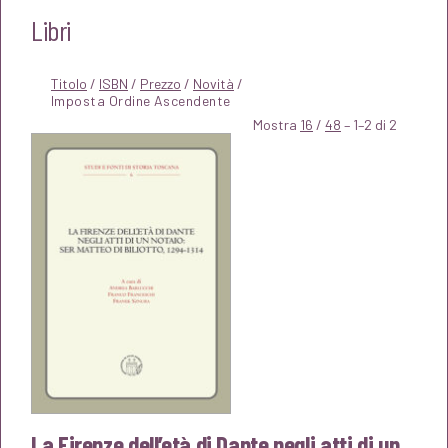
Libri
Titolo
/
ISBN
/
Prezzo
/
Novità
/
Mostra
16
/
48
– 1–2 di 2
La Firenze dell’età di Dante negli atti di un