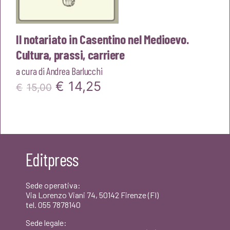
Il notariato in Casentino nel Medioevo.
Cultura, prassi, carriere
a cura di
Andrea Barlucchi
Il
Il
€
14,25
€
15,00
prezzo
prezzo
originale
attuale
era:
è:
Editpress
€15,00.
€14,25.
Sede operativa:
Via Lorenzo Viani 74, 50142 Firenze (FI)
tel. 055 7878140
Sede legale: