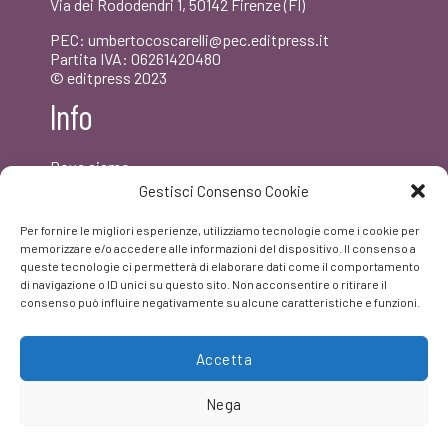
Via dei Rododendri 1, 50142 Firenze (FI)
PEC: umbertocoscarelli@pec.editpress.it
Partita IVA: 06261420480
© editpress 2023
Info
Dove siamo
Contatti
Gestisci Consenso Cookie
Newsletter
Privacy policy
Per fornire le migliori esperienze, utilizziamo tecnologie come i cookie per
FAQ
memorizzare e/o accedere alle informazioni del dispositivo. Il consenso a
queste tecnologie ci permetterà di elaborare dati come il comportamento
di navigazione o ID unici su questo sito. Non acconsentire o ritirare il
Facebook
consenso può influire negativamente su alcune caratteristiche e funzioni.
Accetta
Nega