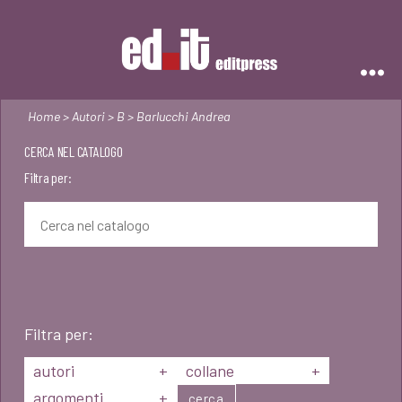
Editpress
Home
>
Autori
>
B
> Barlucchi Andrea
CERCA NEL CATALOGO
Filtra per:
Filtra per:
autori
+
collane
+
argomenti
+
cerca