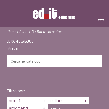
Editpress
Home
>
Autori
>
B
> Barlucchi Andrea
CERCA NEL CATALOGO
Filtra per:
Filtra per:
autori
+
collane
+
argomenti
+
cerca