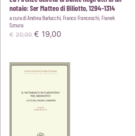
notaio: Ser Matteo di Biliotto, 1294-1314
a cura di
Andrea Barlucchi
,
Franco Franceschi
,
Franek
Sznura
Il
Il
€
19,00
€
20,00
prezzo
prezzo
originale
attuale
era:
è:
€20,00.
€19,00.