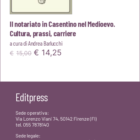
Il notariato in Casentino nel Medioevo.
Cultura, prassi, carriere
a cura di
Andrea Barlucchi
Il
Il
€
14,25
€
15,00
prezzo
prezzo
originale
attuale
era:
è:
Editpress
€15,00.
€14,25.
Sede operativa:
Via Lorenzo Viani 74, 50142 Firenze (FI)
tel. 055 7878140
Sede legale: