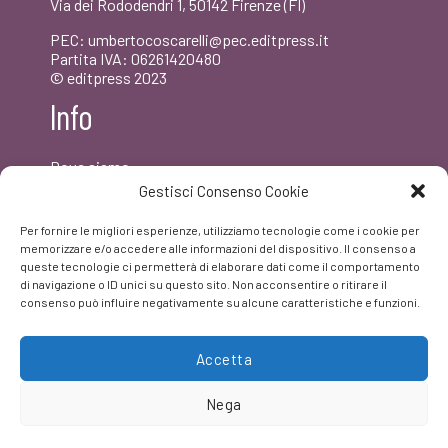
Via dei Rododendri 1, 50142 Firenze (FI)
PEC: umbertocoscarelli@pec.editpress.it
Partita IVA: 06261420480
© editpress 2023
Info
Dove siamo
Contatti
Gestisci Consenso Cookie
Newsletter
Privacy policy
Per fornire le migliori esperienze, utilizziamo tecnologie come i cookie per
FAQ
memorizzare e/o accedere alle informazioni del dispositivo. Il consenso a
queste tecnologie ci permetterà di elaborare dati come il comportamento
di navigazione o ID unici su questo sito. Non acconsentire o ritirare il
Facebook
consenso può influire negativamente su alcune caratteristiche e funzioni.
Accetta
Nega