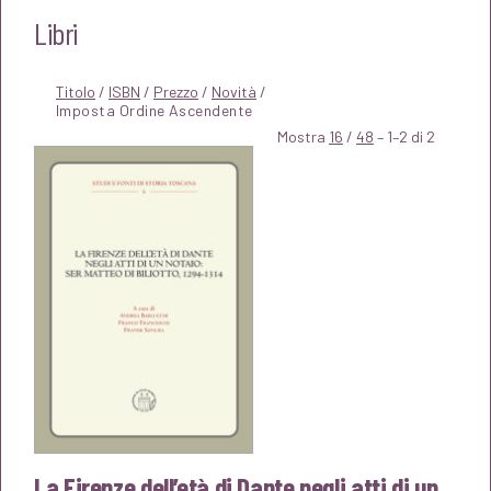
Libri
Titolo
/
ISBN
/
Prezzo
/
Novità
/
Mostra
16
/
48
– 1–2 di 2
La Firenze dell’età di Dante negli atti di un