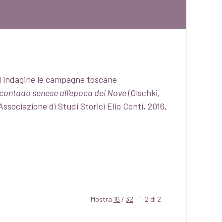
di indagine le campagne toscane
l contado senese all’epoca dei Nove
(Olschki,
Associazione di Studi Storici Elio Conti, 2016,
Mostra
16
/
32
– 1–2 di 2