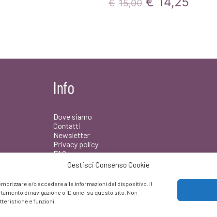
Il
Il
€
14,25
€
15,00
prezzo
prez
originale
attua
era:
è:
€15,00.
€14,
Info
Dove siamo
Contatti
Newsletter
Privacy policy
FAQ
Gestisci Consenso Cookie
Facebook
morizzare e/o accedere alle informazioni del dispositivo. Il
amento di navigazione o ID unici su questo sito. Non
teristiche e funzioni.