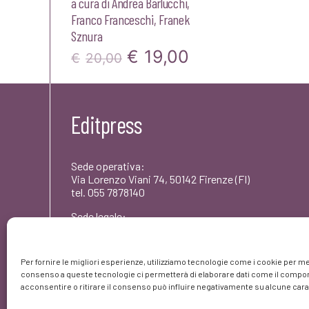
a cura di
Andrea Barlucchi
,
Franco Franceschi
,
Franek
Sznura
Il
Il
€
19,00
€
20,00
prezzo
prezzo
originale
attuale
Editpress
era:
è:
€20,00.
€19,00.
Sede operativa:
Via Lorenzo Viani 74, 50142 Firenze (FI)
tel. 055 7878140
Sede legale:
Via dei Rododendri 1, 50142 Firenze (FI)
PEC: umbertocoscarelli@pec.editpress.it
Per fornire le migliori esperienze, utilizziamo tecnologie come i cookie per me
Partita IVA: 06261420480
consenso a queste tecnologie ci permetterà di elaborare dati come il comport
© editpress 2023
acconsentire o ritirare il consenso può influire negativamente su alcune carat