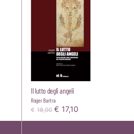
Il lutto degli angeli
Roger Bartra
Il
Il
€
17,10
€
18,00
prezzo
prezzo
originale
attuale