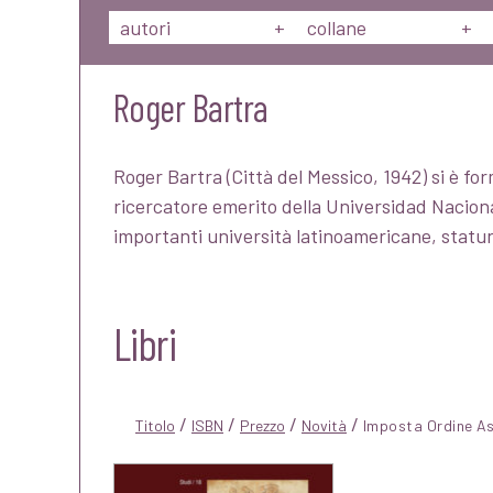
autori
+
collane
+
Roger Bartra
Roger Bartra (Città del Messico, 1942) si è fo
ricercatore emerito della Universidad Nacio
importanti università latinoamericane, statu
Libri
/
/
/
/
Titolo
ISBN
Prezzo
Novità