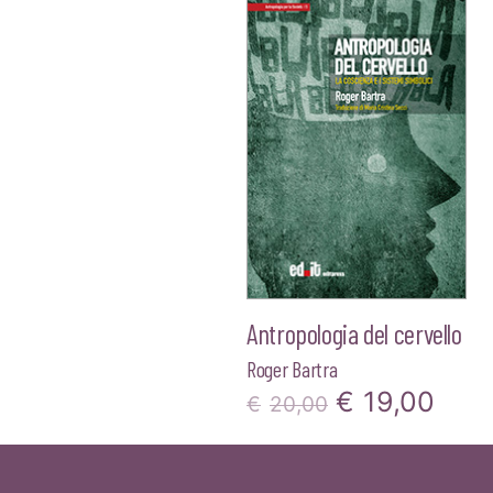
Antropologia del cervello
Roger Bartra
Il
Il
€
19,00
€
20,00
prezzo
pre
originale
attu