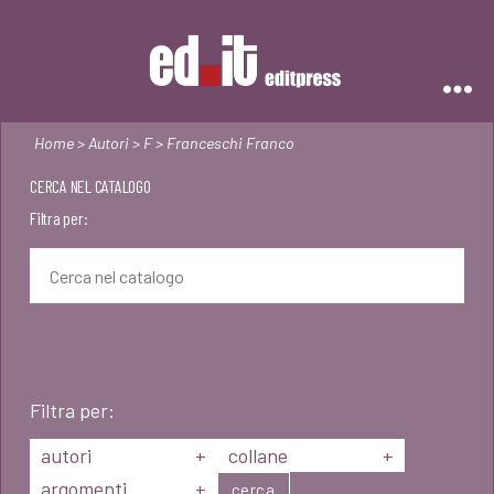
Editpress
Home
>
Autori
>
F
> Franceschi Franco
CERCA NEL CATALOGO
Filtra per:
Filtra per:
autori
+
collane
+
argomenti
+
cerca