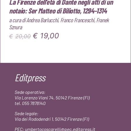
La Firenze dell’età di Dante negli atti di un
notaio: Ser Matteo di Biliotto, 1294-1314
a cura di
Andrea Barlucchi
,
Franco Franceschi
,
Franek
Sznura
Il
Il
€
19,00
€
20,00
prezzo
prezzo
originale
attuale
era:
è:
Editpress
€20,00.
€19,00.
Sede operativa:
Via Lorenzo Viani 74, 50142 Firenze (FI)
tel. 055 7878140
Sede legale:
Via dei Rododendri 1, 50142 Firenze (FI)
PEC: umbertocoscarelli@pec.editpress.it