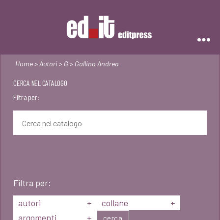
Editpress
Home
>
Autori
>
G
> Gallina Andrea
CERCA NEL CATALOGO
Filtra per:
Filtra per:
autori
+
collane
+
argomenti
+
cerca