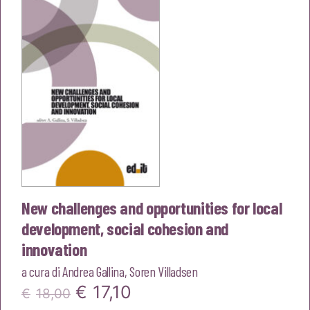
New challenges and opportunities for local
development, social cohesion and
innovation
a cura di
Andrea Gallina
,
Soren Villadsen
Il
Il
€
17,10
€
18,00