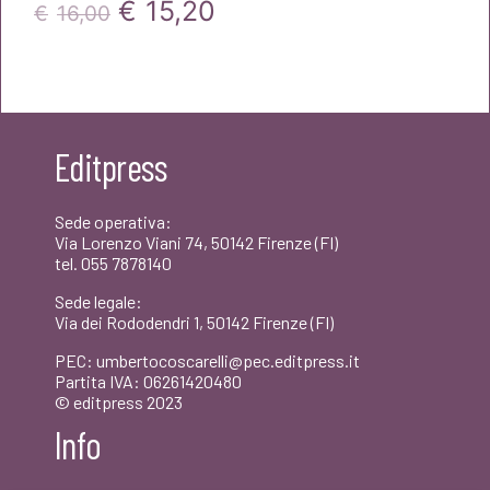
Il
Il
€
15,20
€
16,00
prezzo
prezzo
originale
attuale
era:
è:
Editpress
€16,00.
€15,20.
Sede operativa:
Via Lorenzo Viani 74, 50142 Firenze (FI)
tel. 055 7878140
Sede legale:
Via dei Rododendri 1, 50142 Firenze (FI)
PEC: umbertocoscarelli@pec.editpress.it
Partita IVA: 06261420480
© editpress 2023
Info