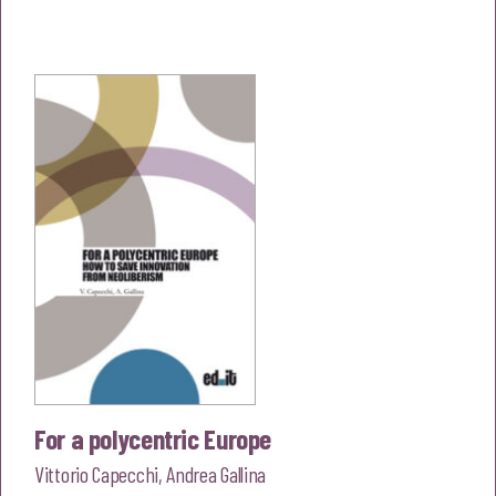
prezzo
prezzo
originale
attuale
era:
è:
€18,00.
€17,10.
For a polycentric Europe
Vittorio Capecchi
,
Andrea Gallina