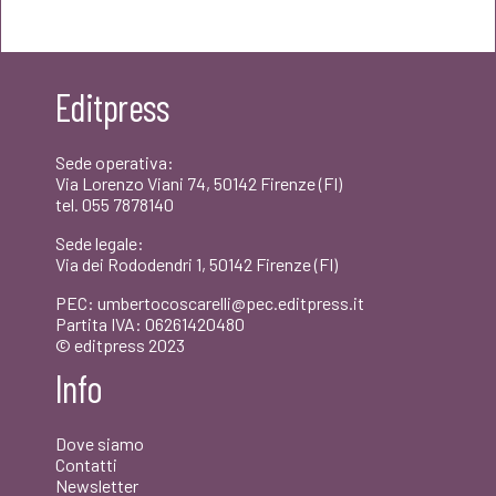
originale
attuale
era:
è:
Editpress
€18,00.
€17,10.
Sede operativa:
Via Lorenzo Viani 74, 50142 Firenze (FI)
tel. 055 7878140
Sede legale:
Via dei Rododendri 1, 50142 Firenze (FI)
PEC: umbertocoscarelli@pec.editpress.it
Partita IVA: 06261420480
© editpress 2023
Info
Dove siamo
Contatti
Newsletter