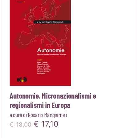
Autonomie. Micronazionalismi e
regionalismi in Europa
a cura di
Rosario Mangiameli
Il
Il
€
17,10
€
18,00
prezzo
prezzo