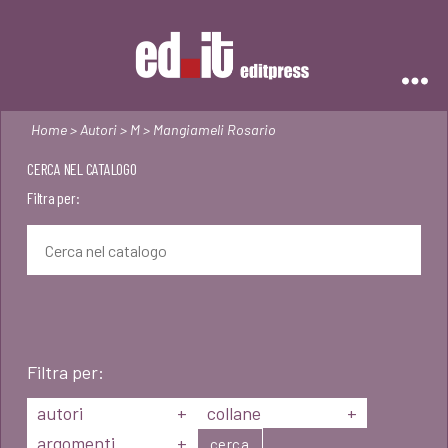
Editpress
Home
>
Autori
>
M
> Mangiameli Rosario
CERCA NEL CATALOGO
Filtra per:
Filtra per:
autori
+
collane
+
argomenti
+
cerca