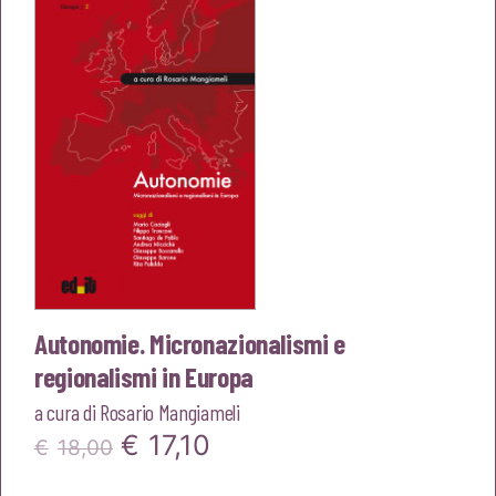
Autonomie. Micronazionalismi e
regionalismi in Europa
a cura di
Rosario Mangiameli
Il
Il
€
17,10
€
18,00
prezzo
prezzo