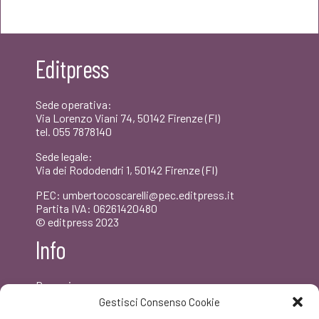
originale
attuale
era:
è:
Editpress
€18,00.
€17,10.
Sede operativa:
Via Lorenzo Viani 74, 50142 Firenze (FI)
tel. 055 7878140
Sede legale:
Via dei Rododendri 1, 50142 Firenze (FI)
PEC: umbertocoscarelli@pec.editpress.it
Partita IVA: 06261420480
© editpress 2023
Info
Dove siamo
Contatti
Gestisci Consenso Cookie
Newsletter