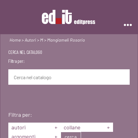
Editpress
Home
>
Autori
>
M
> Mangiameli Rosario
CERCA NEL CATALOGO
Filtra per:
Filtra per:
autori
+
collane
+
argomenti
+
cerca