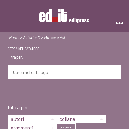
Editpress
Home
>
Autori
>
M
> Marcuse Peter
CERCA NEL CATALOGO
Filtra per:
Filtra per:
autori
+
collane
+
argomenti
+
cerca