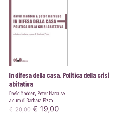
In difesa della casa. Politica della crisi
abitativa
David Madden
,
Peter Marcuse
a cura di
Barbara Pizzo
Il
Il
€
19,00
€
20,00
prezzo
prezzo
originale
attuale