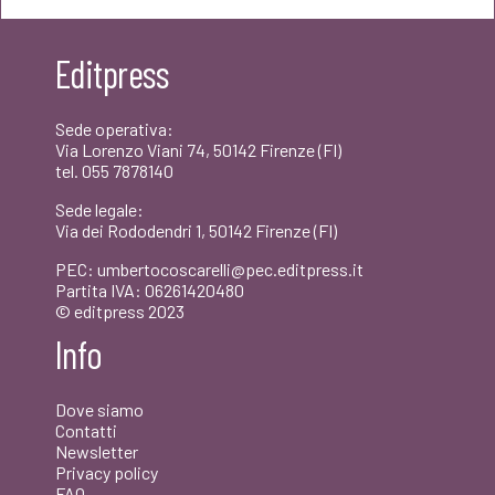
era:
è:
Editpress
€20,00.
€19,00.
Sede operativa:
Via Lorenzo Viani 74, 50142 Firenze (FI)
tel. 055 7878140
Sede legale:
Via dei Rododendri 1, 50142 Firenze (FI)
PEC: umbertocoscarelli@pec.editpress.it
Partita IVA: 06261420480
© editpress 2023
Info
Dove siamo
Contatti
Newsletter
Privacy policy
FAQ