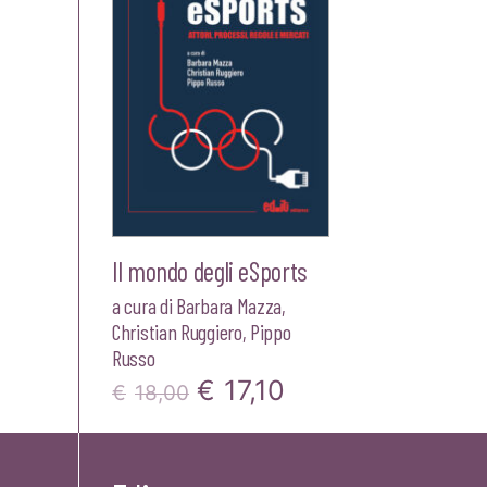
Il mondo degli eSports
a cura di
Barbara Mazza
,
Christian Ruggiero
,
Pippo
Russo
Il
Il
€
17,10
€
18,00
prezzo
prezzo
originale
attuale