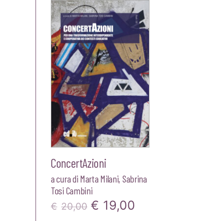
ConcertAzioni
a cura di
Marta Milani
,
Sabrina
Tosi Cambini
Il
Il
€
19,00
€
20,00