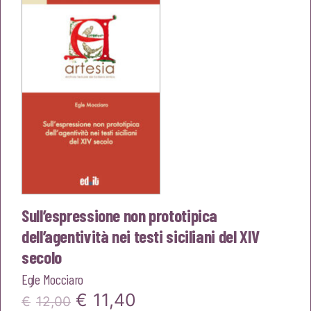
Sull’espressione non prototipica
dell’agentività nei testi siciliani del XIV
secolo
Egle Mocciaro
Il
Il
€
11,40
€
12,00