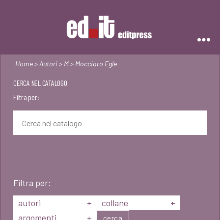
Editpress
Home
>
Autori
>
M
> Mocciaro Egle
CERCA NEL CATALOGO
Filtra per:
Filtra per:
autori
+
collane
+
argomenti
+
cerca