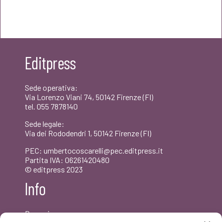
prezzo
prezzo
originale
attuale
era:
è:
Editpress
€12,00.
€11,40.
Sede operativa:
Via Lorenzo Viani 74, 50142 Firenze (FI)
tel. 055 7878140
Sede legale:
Via dei Rododendri 1, 50142 Firenze (FI)
PEC: umbertocoscarelli@pec.editpress.it
Partita IVA: 06261420480
© editpress 2023
Info
Dove siamo