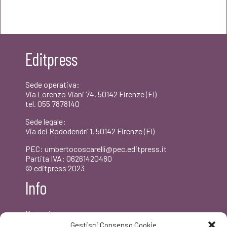
prezzo
prezzo
originale
attuale
era:
è:
Editpress
€20,00.
€19,00.
Sede operativa:
Via Lorenzo Viani 74, 50142 Firenze (FI)
tel. 055 7878140
Sede legale:
Via dei Rododendri 1, 50142 Firenze (FI)
PEC: umbertocoscarelli@pec.editpress.it
Partita IVA: 06261420480
© editpress 2023
Info
Dove siamo
Contatti
Gestisci Consenso Cookie