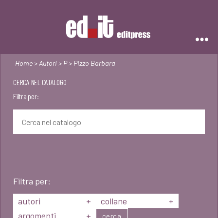
Editpress
Home
>
Autori
>
P
> Pizzo Barbara
CERCA NEL CATALOGO
Filtra per:
Filtra per:
autori
+
collane
+
argomenti
+
cerca