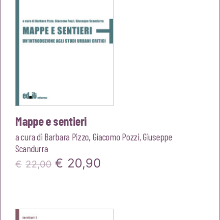
Mappe e sentieri
a cura di
Barbara Pizzo
,
Giacomo Pozzi
,
Giuseppe
Scandurra
Il
Il
€
20,90
€
22,00
prezzo
prezzo
originale
attuale
era:
è: