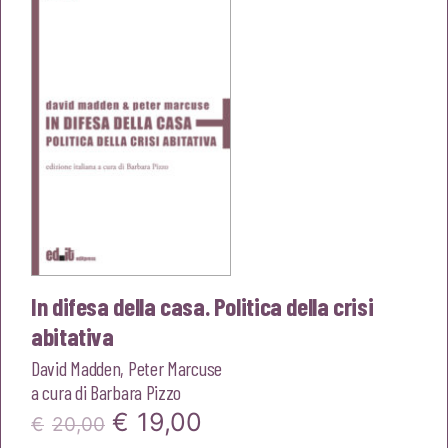
€22,00.
€20,90.
In difesa della casa. Politica della crisi
abitativa
David Madden
,
Peter Marcuse
a cura di
Barbara Pizzo
Il
Il
€
19,00
€
20,00