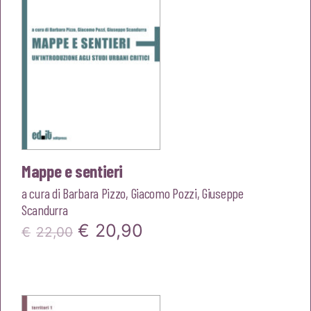
Mappe e sentieri
a cura di
Barbara Pizzo
,
Giacomo Pozzi
,
Giuseppe
Scandurra
Il
Il
€
20,90
€
22,00
prezzo
prezzo
originale
attuale
era:
è: