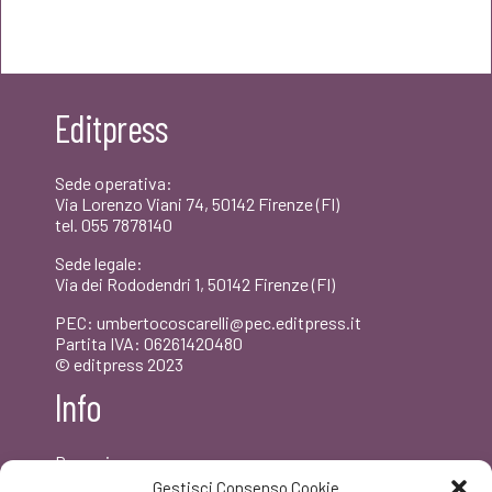
prezzo
prezzo
originale
attuale
era:
è:
Editpress
€20,00.
€19,00.
Sede operativa:
Via Lorenzo Viani 74, 50142 Firenze (FI)
tel. 055 7878140
Sede legale:
Via dei Rododendri 1, 50142 Firenze (FI)
PEC: umbertocoscarelli@pec.editpress.it
Partita IVA: 06261420480
© editpress 2023
Info
Dove siamo
Contatti
Gestisci Consenso Cookie