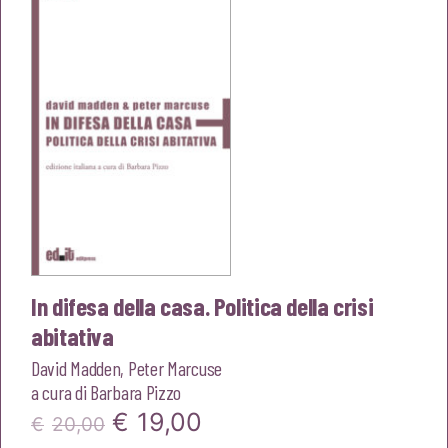
€22,00.
€20,90.
In difesa della casa. Politica della crisi
abitativa
David Madden
,
Peter Marcuse
a cura di
Barbara Pizzo
Il
Il
€
19,00
€
20,00