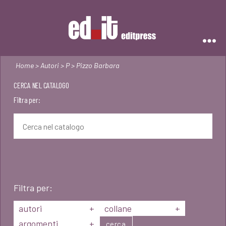
Editpress
Home
>
Autori
>
P
> Pizzo Barbara
CERCA NEL CATALOGO
Filtra per:
Filtra per:
autori
+
collane
+
argomenti
+
cerca