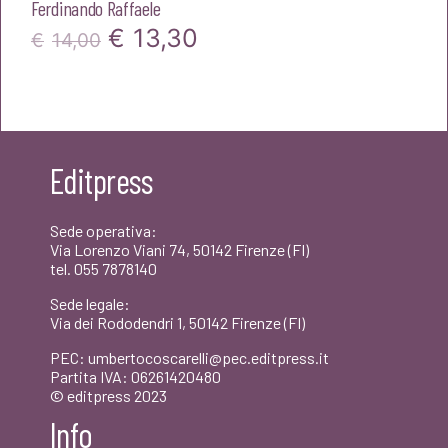
Ferdinando Raffaele
Il
Il
€
13,30
€
14,00
prezzo
prezzo
originale
attuale
era:
è:
Editpress
€14,00.
€13,30.
Sede operativa:
Via Lorenzo Viani 74, 50142 Firenze (FI)
tel. 055 7878140
Sede legale:
Via dei Rododendri 1, 50142 Firenze (FI)
PEC: umbertocoscarelli@pec.editpress.it
Partita IVA: 06261420480
© editpress 2023
Info