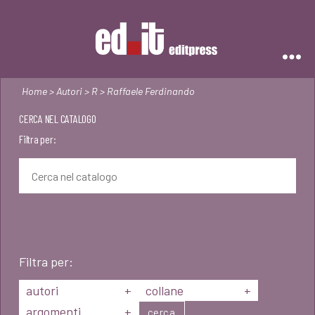
Editpress
Home
>
Autori
>
R
> Raffaele Ferdinando
CERCA NEL CATALOGO
Filtra per:
Filtra per:
autori
+
collane
+
argomenti
+
cerca