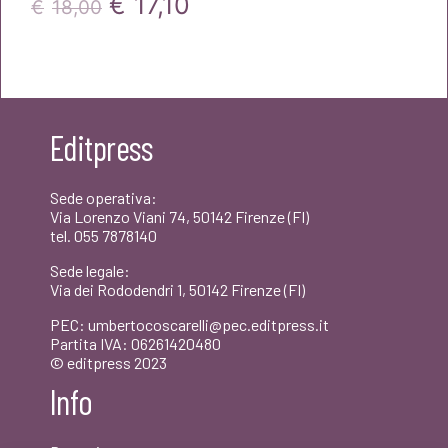
Il
Il
€
17,10
€
18,00
prezzo
prezzo
originale
attuale
era:
è:
Editpress
€18,00.
€17,10.
Sede operativa:
Via Lorenzo Viani 74, 50142 Firenze (FI)
tel. 055 7878140
Sede legale:
Via dei Rododendri 1, 50142 Firenze (FI)
PEC: umbertocoscarelli@pec.editpress.it
Partita IVA: 06261420480
© editpress 2023
Info