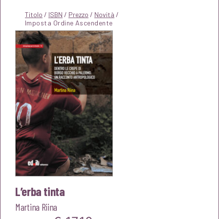
Titolo
/
ISBN
/
Prezzo
/
Novità
/
L’erba tinta
Martina Riina