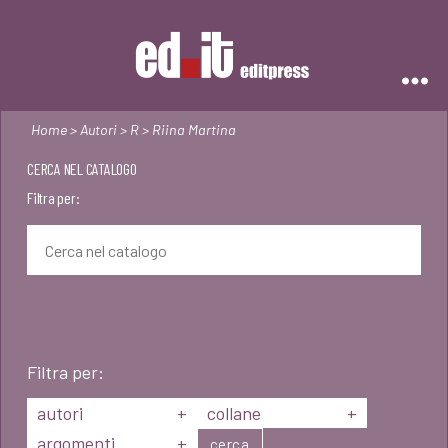
Editpress
Home
>
Autori
>
R
> Riina Martina
CERCA NEL CATALOGO
Filtra per:
Filtra per:
autori
+
collane
+
argomenti
+
cerca