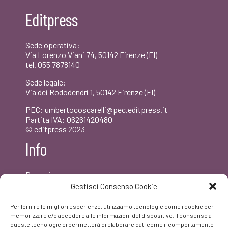
era:
è:
Editpress
€20,00.
€19,00.
Sede operativa:
Via Lorenzo Viani 74, 50142 Firenze (FI)
tel. 055 7878140
Sede legale:
Via dei Rododendri 1, 50142 Firenze (FI)
PEC: umbertocoscarelli@pec.editpress.it
Partita IVA: 06261420480
© editpress 2023
Info
Dove siamo
Contatti
Gestisci Consenso Cookie
Newsletter
Privacy policy
Per fornire le migliori esperienze, utilizziamo tecnologie come i cookie per
FAQ
memorizzare e/o accedere alle informazioni del dispositivo. Il consenso a
queste tecnologie ci permetterà di elaborare dati come il comportamento