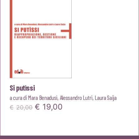
Si putìssi
a cura di
Mara Benadusi
,
Alessandro Lutri
,
Laura Saija
Il
Il
€
19,00
€
20,00
prezzo
prezzo
originale
attuale