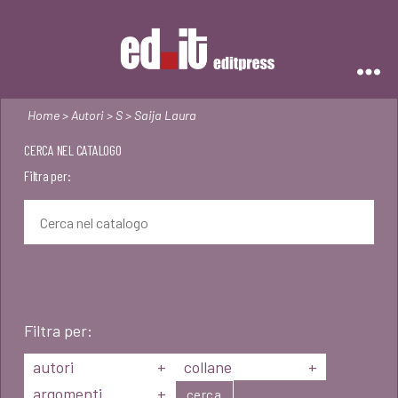
Editpress
Home
>
Autori
>
S
> Saija Laura
CERCA NEL CATALOGO
Filtra per:
Filtra per:
autori
+
collane
+
argomenti
+
cerca