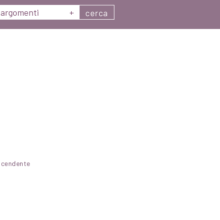
argomenti
+
cerca