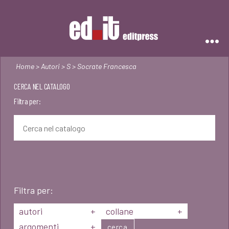
Editpress
Home
>
Autori
>
S
> Socrate Francesca
CERCA NEL CATALOGO
Filtra per:
Filtra per:
autori
+
collane
+
argomenti
+
cerca