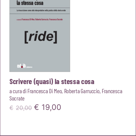
Scrivere (quasi) la stessa cosa
a cura di
Francesca Di Meo
,
Roberta Garruccio
,
Francesca
Socrate
Il
Il
€
19,00
€
20,00
prezzo
prezzo
originale
attuale