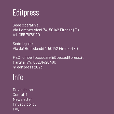
era:
è:
Editpress
€20,00.
€19,00.
Sede operativa:
Via Lorenzo Viani 74, 50142 Firenze (FI)
tel. 055 7878140
Sede legale:
Via dei Rododendri 1, 50142 Firenze (FI)
PEC: umbertocoscarelli@pec.editpress.it
Partita IVA: 06261420480
© editpress 2023
Info
Dove siamo
Contatti
Newsletter
Privacy policy
FAQ