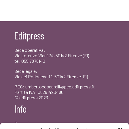
prezzo
prezzo
originale
attuale
era:
è:
Editpress
€20,00.
€19,00.
Sede operativa:
Via Lorenzo Viani 74, 50142 Firenze (FI)
tel. 055 7878140
Sede legale:
Via dei Rododendri 1, 50142 Firenze (FI)
PEC: umbertocoscarelli@pec.editpress.it
Partita IVA: 06261420480
© editpress 2023
Info
Dove siamo
Contatti