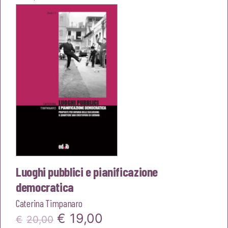
Luoghi pubblici e pianificazione
democratica
Caterina Timpanaro
Il
Il
€
19,00
€
20,00