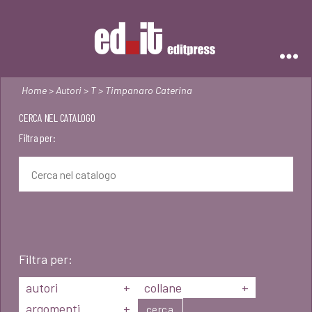
Editpress
Home
>
Autori
>
T
> Timpanaro Caterina
CERCA NEL CATALOGO
Filtra per:
Filtra per:
autori
+
collane
+
argomenti
+
cerca