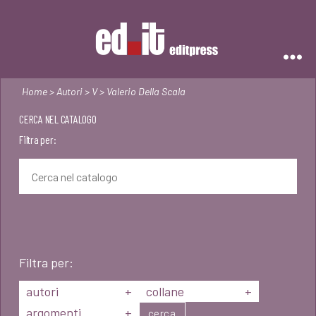
Editpress
Home
>
Autori
>
V
> Valerio Della Scala
CERCA NEL CATALOGO
Filtra per:
Filtra per:
autori
+
collane
+
argomenti
+
cerca