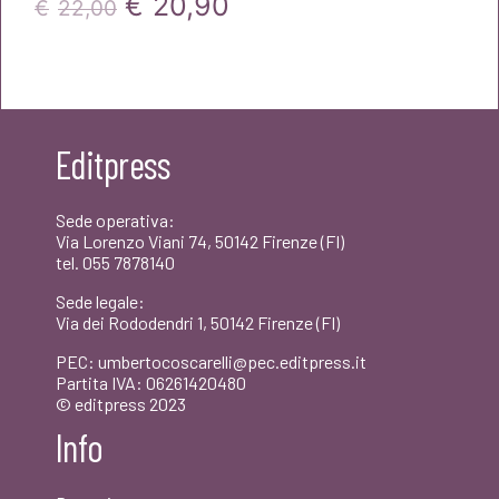
Il
Il
€
20,90
€
22,00
prezzo
prezzo
originale
attuale
era:
è:
Editpress
€22,00.
€20,90.
Sede operativa:
Via Lorenzo Viani 74, 50142 Firenze (FI)
tel. 055 7878140
Sede legale:
Via dei Rododendri 1, 50142 Firenze (FI)
PEC: umbertocoscarelli@pec.editpress.it
Partita IVA: 06261420480
© editpress 2023
Info