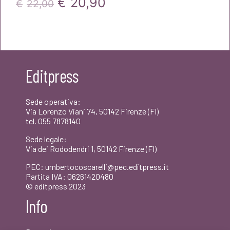
Il
Il
€
20,90
€
22,00
prezzo
prezzo
originale
attuale
era:
è:
Editpress
€22,00.
€20,90.
Sede operativa:
Via Lorenzo Viani 74, 50142 Firenze (FI)
tel. 055 7878140
Sede legale:
Via dei Rododendri 1, 50142 Firenze (FI)
PEC: umbertocoscarelli@pec.editpress.it
Partita IVA: 06261420480
© editpress 2023
Info