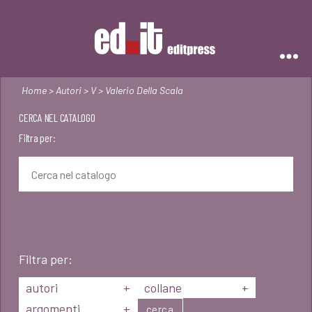
Editpress
Home
>
Autori
>
V
> Valerio Della Scala
CERCA NEL CATALOGO
Filtra per:
Filtra per:
autori
+
collane
+
argomenti
+
cerca