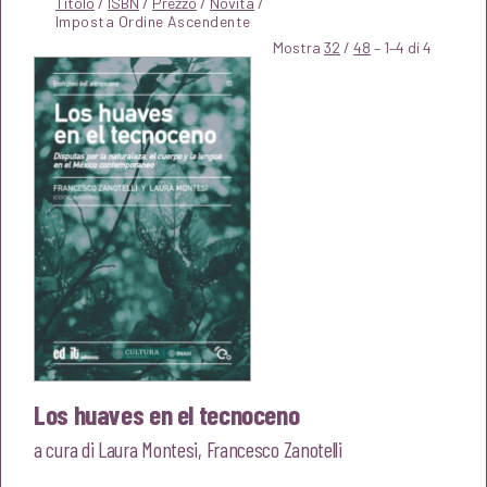
Titolo
/
ISBN
/
Prezzo
/
Novità
/
Mostra
32
/
48
– 1–4 di 4
Los huaves en el tecnoceno
a cura di
Laura Montesi
,
Francesco Zanotelli