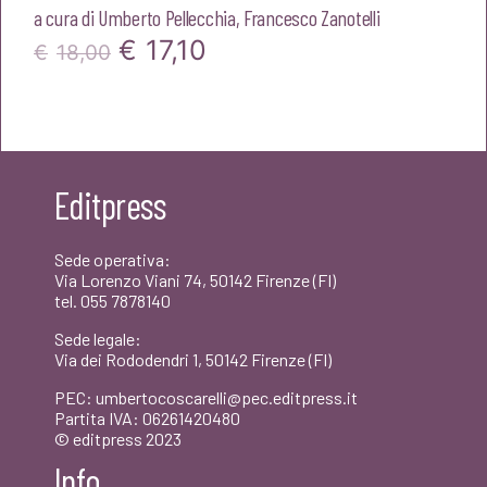
a cura di
Umberto Pellecchia
,
Francesco Zanotelli
Il
Il
€
17,10
€
18,00
prezzo
prezzo
originale
attuale
era:
è:
Editpress
€18,00.
€17,10.
Sede operativa:
Via Lorenzo Viani 74, 50142 Firenze (FI)
tel. 055 7878140
Sede legale:
Via dei Rododendri 1, 50142 Firenze (FI)
PEC: umbertocoscarelli@pec.editpress.it
Partita IVA: 06261420480
© editpress 2023
Info