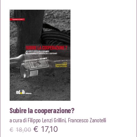
Subire la cooperazione?
a cura di
Filippo Lenzi Grillini
,
Francesco Zanotelli
Il
Il
€
17,10
€
18,00