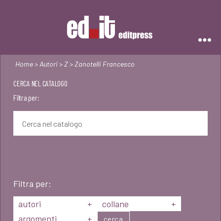
Editpress
Home
>
Autori
>
Z
> Zanotelli Francesco
CERCA NEL CATALOGO
Filtra per:
Filtra per:
autori
+
collane
+
argomenti
+
cerca