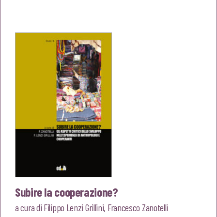
prezzo
prezzo
originale
attuale
era:
è:
€18,00.
€17,10.
Subire la cooperazione?
a cura di
Filippo Lenzi Grillini
,
Francesco Zanotelli