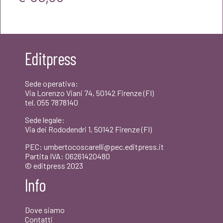
era:
è:
prezzo
prezzo
€16,00.
€15,20.
originale
attuale
era:
è:
Editpress
€67,00.
€63,65.
Sede operativa:
Via Lorenzo Viani 74, 50142 Firenze (FI)
tel. 055 7878140
Sede legale:
Via dei Rododendri 1, 50142 Firenze (FI)
PEC: umbertocoscarelli@pec.editpress.it
Partita IVA: 06261420480
© editpress 2023
Info
Dove siamo
Contatti