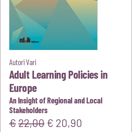
Autori Vari
Adult Learning Policies in
Europe
An Insight of Regional and Local
Stakeholders
Il
Il
€
22,00
€
20,90