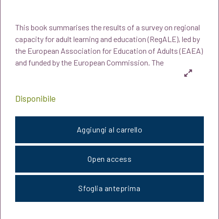
prezzo
prezzo
This book summarises the results of a survey on regional
originale
attuale
capacity for adult learning and education (RegALE), led by
the European Association for Education of Adults (EAEA)
era:
è:
and funded by the European Commission. The
€22,00.
€20,90.
Disponibile
Aggiungi al carrello
Open access
Sfoglia anteprima