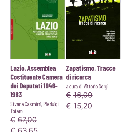
Lazio. Assemblea
Zapatismo. Tracce
Costituente Camera
di ricerca
dei Deputati 1946-
a cura di
Vittorio Sergi
1963
€
16,00
Silvana Casmirri
,
Pierluigi
Il
Il
€
15,20
Totaro
prezzo
prezzo
€
67,00
originale
attuale
Il
Il
€
63,65