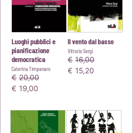
Luoghi pubblici e
Il vento dal basso
pianificazione
Vittorio Sergi
democratica
€
16,00
Caterina Timpanaro
Il
Il
€
15,20
€
20,00
prezzo
prezzo
Il
Il
€
19,00
originale
attuale
prezzo
prezzo
era:
è:
originale
attuale
€16,00.
€15,20.
era:
è:
€20,00.
€19,00.