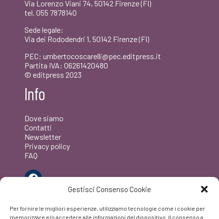
Via Lorenzo Viani 74, 50142 Firenze (FI)
tel. 055 7878140
Sede legale:
Via dei Rododendri 1, 50142 Firenze (FI)
PEC: umbertocoscarelli@pec.editpress.it
Partita IVA: 06261420480
© editpress 2023
Info
Dove siamo
Contatti
Newsletter
Privacy policy
FAQ
Facebook
Gestisci Consenso Cookie
Per fornire le migliori esperienze, utilizziamo tecnologie come i cookie per
memorizzare e/o accedere alle informazioni del dispositivo. Il consenso a