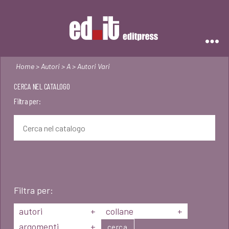
Editpress
Home
>
Autori
>
A
> Autori Vari
CERCA NEL CATALOGO
Filtra per:
Filtra per:
autori
+
collane
+
argomenti
+
cerca