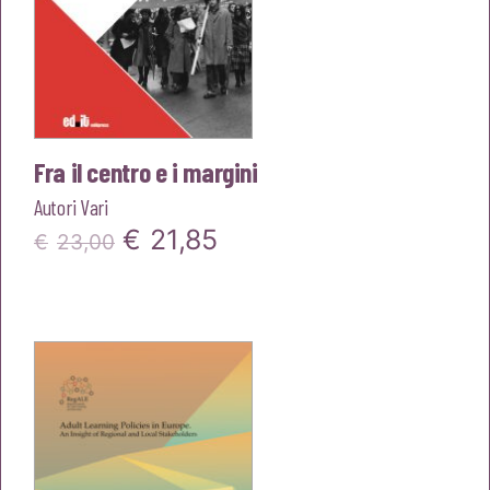
Fra il centro e i margini
Autori Vari
Il
Il
€
21,85
€
23,00
prezzo
prezzo
originale
attuale
era:
è:
€23,00.
€21,85.