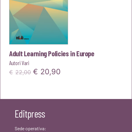
Adult Learning Policies in Europe
Autori Vari
Il
Il
€
20,90
€
22,00
prezzo
prezzo
originale
attuale
era:
è:
Editpress
€22,00.
€20,90.
Sede operativa: