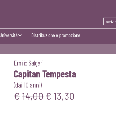
iscrivi
Università
Distribuzione e promozione
Emilio Salgari
Capitan Tempesta
(dai 10 anni)
Il
Il
€
14,00
€
13,30
prezzo
prezzo