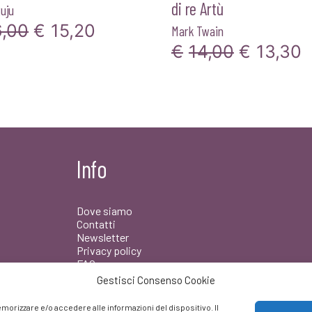
di re Artù
uju
Il
Il
6,00
€
15,20
Mark Twain
Il
Il
€
14,00
€
13,30
prezzo
prezzo
prezzo
p
originale
attuale
originale
a
era:
è:
era:
è
€16,00.
€15,20.
€14,00.
€
Info
Dove siamo
Contatti
Newsletter
Privacy policy
FAQ
Gestisci Consenso Cookie
Facebook
morizzare e/o accedere alle informazioni del dispositivo. Il