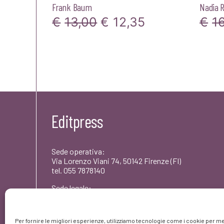
Frank Baum
Nadia R
Il
Il
€
13,00
€
12,35
€
1
prezzo
prezzo
originale
attuale
era:
è:
€13,00.
€12,35.
Editpress
Sede operativa:
Via Lorenzo Viani 74, 50142 Firenze (FI)
tel. 055 7878140
Sede legale:
Via dei Rododendri 1, 50142 Firenze (FI)
PEC: umbertocoscarelli@pec.editpress.it
Per fornire le migliori esperienze, utilizziamo tecnologie come i cookie per me