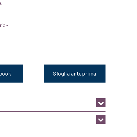
e.
ario»
ebook
Sfoglia anteprima