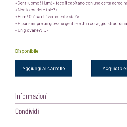
«Gentiluomo! Hum!» fece il capitano con una certa acredin
originale
attuale
«Non lo credete tale?»
«Hum! Chi sa chi veramente sia?»
era:
è:
«È pur sempre un giovane gentile e d’un coraggio straordin
«Un giovane?!…»
€14,00.
€13,30.
Disponibile
Aggiungi al carrello
Acquista 
Informazioni
Condividi