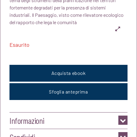
tema degli strumenti della pianificazione nei territori
fortemente degradati per la presenza di sistemi
era:
è:
industriali. Il Paesaggio, visto come rilevatore ecologico
del rapporto che lega le comunità
€28,00.
€26,60.
Esaurito
Acquista ebook
Sfoglia anteprima
Informazioni