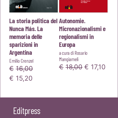
La storia politica del
Autonomie.
Nunca Más. La
Micronazionalismi e
memoria delle
regionalismi in
sparizioni in
Europa
Argentina
a cura di
Rosario
Mangiameli
Emilio Crenzel
Il
Il
€
18,00
€
17,10
€
16,00
prezzo
pre
Il
Il
€
15,20
originale
attu
prezzo
prezzo
era:
è:
originale
attuale
€18,00.
€17,
era:
è:
Editpress
€16,00.
€15,20.