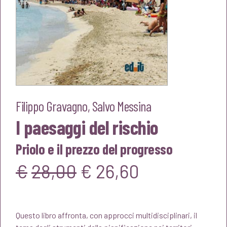
Filippo Gravagno
,
Salvo Messina
I paesaggi del rischio
Priolo e il prezzo del progresso
Il
Il
€
28,00
€
26,60
prezzo
prezzo
Questo libro affronta, con approcci multidisciplinari, il
originale
attuale