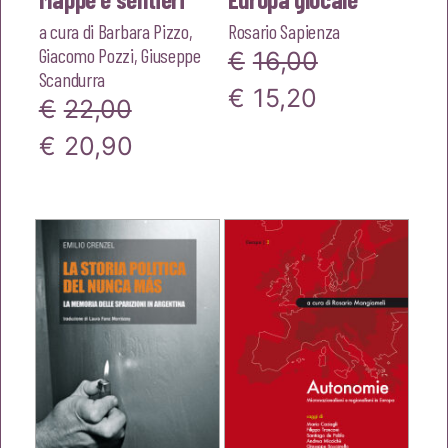
a cura di
Barbara Pizzo
,
Rosario Sapienza
Giacomo Pozzi
,
Giuseppe
€
16,00
Scandurra
Il
Il
€
15,20
€
22,00
prezzo
prezzo
Il
Il
€
20,90
originale
attuale
prezzo
prezzo
era:
è:
originale
attuale
€16,00.
€15,20.
era:
è:
€22,00.
€20,90.