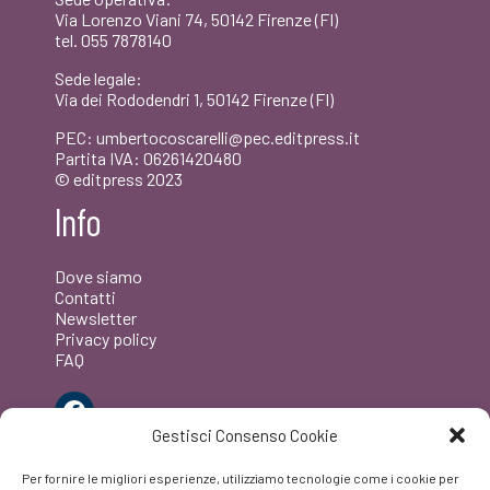
Via Lorenzo Viani 74, 50142 Firenze (FI)
tel. 055 7878140
Sede legale:
Via dei Rododendri 1, 50142 Firenze (FI)
PEC: umbertocoscarelli@pec.editpress.it
Partita IVA: 06261420480
© editpress 2023
Info
Dove siamo
Contatti
Newsletter
Privacy policy
FAQ
Facebook
Gestisci Consenso Cookie
Per fornire le migliori esperienze, utilizziamo tecnologie come i cookie per