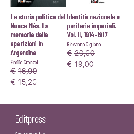
La storia politica del
Identità nazionale e
Nunca Más. La
periferie imperiali.
memoria delle
Vol. II, 1914-1917
sparizioni in
Giovanna Cigliano
Argentina
€
20,00
Emilio Crenzel
Il
Il
€
19,00
€
16,00
prezzo
prezzo
Il
Il
€
15,20
originale
attuale
prezzo
prezzo
era:
è:
originale
attuale
€20,00.
€19,00.
era:
è:
Editpress
€16,00.
€15,20.
Sede operativa: