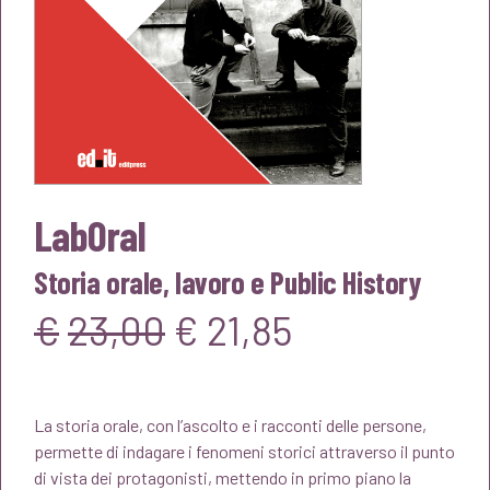
LabOral
Storia orale, lavoro e Public History
Il
Il
€
23,00
€
21,85
prezzo
prezzo
La storia orale, con l’ascolto e i racconti delle persone,
originale
attuale
permette di indagare i fenomeni storici attraverso il punto
di vista dei protagonisti, mettendo in primo piano la