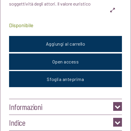
era:
è:
soggettività degli attori. Il valore euristico
€23,00.
€21,85.
Disponibile
Aggiungi al carrello
Open access
Sfoglia anteprima
Informazioni
Indice