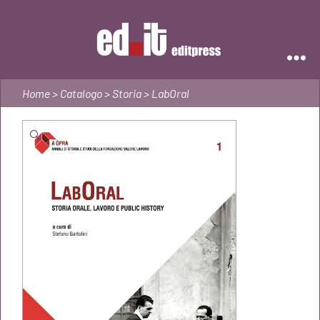
Editpress
Home
>
Catalogo
>
Storia
> LabOral
🔍